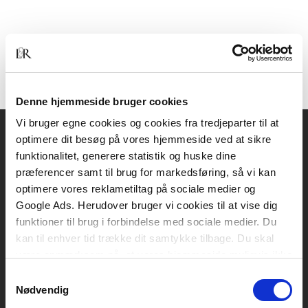
Denne hjemmeside bruger cookies
Vi bruger egne cookies og cookies fra tredjeparter til at
optimere dit besøg på vores hjemmeside ved at sikre
Akademisk Forlag
funktionalitet, generere statistik og huske dine
Vognmagergade 11
præferencer samt til brug for markedsføring, så vi kan
1120 København K
optimere vores reklametiltag på sociale medier og
Google Ads. Herudover bruger vi cookies til at vise dig
CVR 76351910
funktioner til brug i forbindelse med sociale medier. Du
kan til enhver tid trække dit samtykke tilbage. Du skal
være opmærksom på, at vores hjemmeside muligvis ikke
Kontakt kundeservice
fungerer optimalt, hvis du ikke accepterer cookies eller
Samtykkevalg
Mandag-fredag: kl. 10-15
tilbagetrækker et samtykke.
Nødvendig