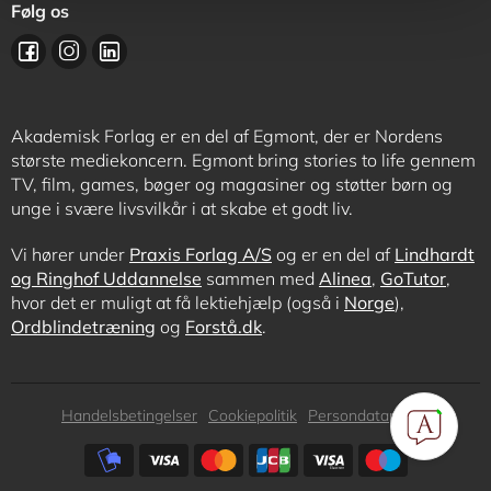
Følg os
Akademisk Forlag er en del af Egmont, der er Nordens
største mediekoncern. Egmont bring stories to life gennem
TV, film, games, bøger og magasiner og støtter børn og
unge i svære livsvilkår i at skabe et godt liv.
Vi hører under
Praxis Forlag A/S
og er en del af
Lindhardt
og Ringhof Uddannelse
sammen med
Alinea
,
GoTutor
,
hvor det er muligt at få lektiehjælp (også i
Norge
),
Ordblindetræning
og
Forstå.dk
.
Subfooter
Handelsbetingelser
Cookiepolitik
Persondatapolitik
menu
Subfooter
payment