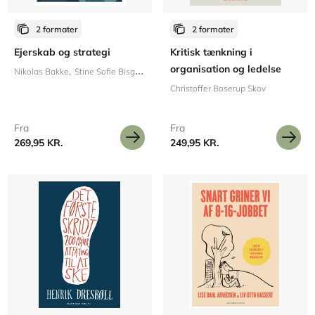
2 formater
2 formater
Ejerskab og strategi
Kritisk tænkning i
organisation og ledelse
Nikolas Bakke
Stine Sofie Bisgaard
Sofie T. Gildsig
Kasper Wittrup
Søren B
Christoffer Boserup Skov
Fra
Fra
269,95 KR.
249,95 KR.