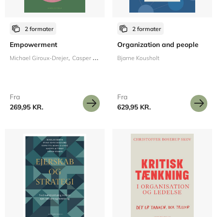
2 formater
2 formater
Empowerment
Organization and people
Michael Giroux-Drejer
Casper Viderup
Bjarne Kousholt
Fra
Fra
269,95 KR.
629,95 KR.