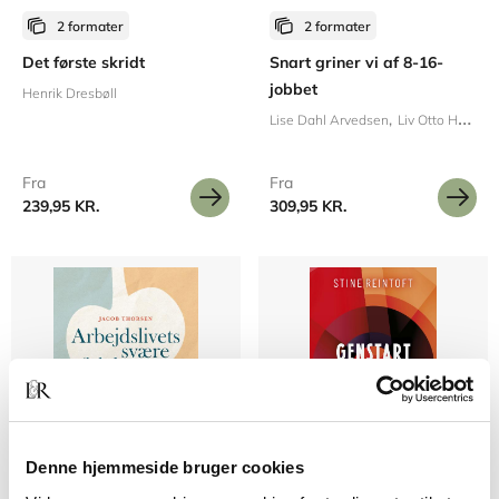
2 formater
2 formater
Det første skridt
Snart griner vi af 8-16-
jobbet
Henrik Dresbøll
Lise Dahl Arvedsen
Liv Otto Hassert
Fra
Fra
239,95 KR.
309,95 KR.
Denne hjemmeside bruger cookies