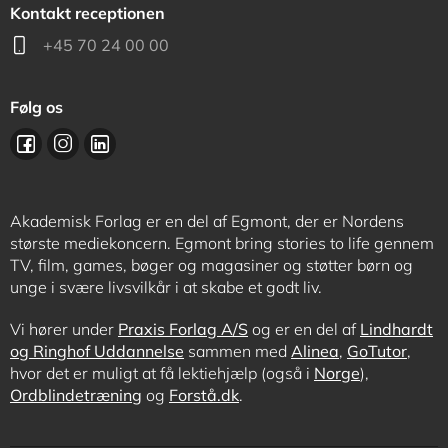
Kontakt receptionen
+45 70 24 00 00
Følg os
Akademisk Forlag er en del af Egmont, der er Nordens
største mediekoncern. Egmont bring stories to life gennem
TV, film, games, bøger og magasiner og støtter børn og
unge i svære livsvilkår i at skabe et godt liv.
Vi hører under
Praxis Forlag A/S
og er en del af
Lindhardt
og Ringhof Uddannelse
sammen med
Alinea
,
GoTutor
,
hvor det er muligt at få lektiehjælp (også i
Norge
),
Ordblindetræning
og
Forstå.dk
.