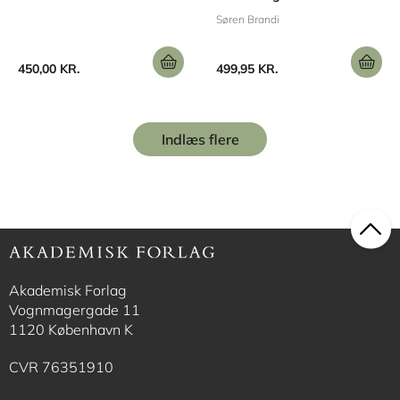
Søren Brandi
450,00 KR.
499,95 KR.
Indlæs flere
Akademisk Forlag
Vognmagergade 11
1120 København K
CVR 76351910