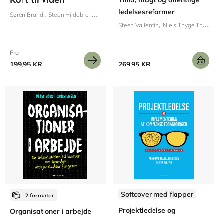
Tillid, magt og offentlige
ledelsesreformer
Søren Brandi
Steen Hildebrandt
Tommy V. Christiansen
Mikkel Eriksen
Tho
Steen Vallentin
Niels Thyge Thygesen
Fra
199,95 KR.
269,95 KR.
Softcover med flapper
2 formater
Projektledelse og
Organisationer i arbejde