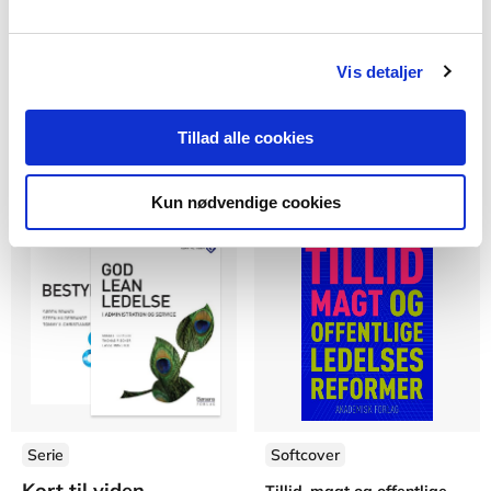
Motivation på
Organisation og
arbejdspladsen
mennesker
Vis detaljer
Peter Holdt Christensen
Bjarne Kousholt
Tillad alle cookies
Fra
Fra
359,95 KR.
539,95 KR.
Kun nødvendige cookies
Serie
Softcover
Kort til viden