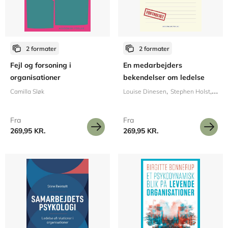
2 formater
2 formater
Fejl og forsoning i
En medarbejders
organisationer
bekendelser om ledelse
Camilla Sløk
Louise Dinesen
Stephen Holst
Katr
Fra
Fra
269,95 KR.
269,95 KR.