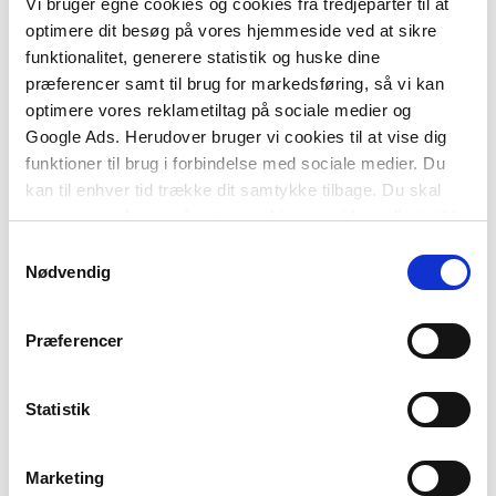
Softcover med flapper
Vi bruger egne cookies og cookies fra tredjeparter til at
2 formater
optimere dit besøg på vores hjemmeside ved at sikre
Genstart fællesskabet
Arbejdslivets svære
funktionalitet, generere statistik og huske dine
følelser
Stine Reintoft
præferencer samt til brug for markedsføring, så vi kan
Jacob Thorsen
optimere vores reklametiltag på sociale medier og
Google Ads. Herudover bruger vi cookies til at vise dig
Fra
funktioner til brug i forbindelse med sociale medier. Du
309,95 KR.
249,95 KR.
kan til enhver tid trække dit samtykke tilbage. Du skal
være opmærksom på, at vores hjemmeside muligvis ikke
fungerer optimalt, hvis du ikke accepterer cookies eller
Samtykkevalg
tilbagetrækker et samtykke.
Nødvendig
Præferencer
Statistik
Marketing
2 formater
2 formater