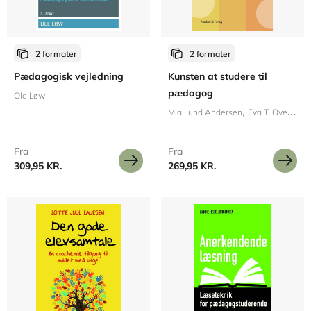
2 formater
2 formater
Pædagogisk vejledning
Kunsten at studere til
pædagog
Ole Løw
Mia Lund Andersen
Eva T. Overvad
Fra
Fra
309,95 KR.
269,95 KR.