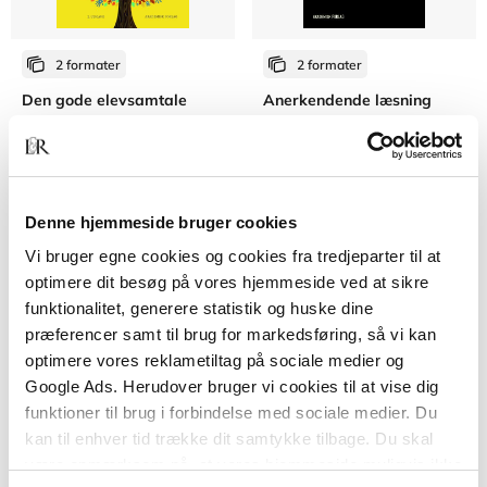
2 formater
2 formater
Den gode elevsamtale
Anerkendende læsning
Lotte Juul Lauesen
Hanne Hede Jørgensen
Fra
Fra
Denne hjemmeside bruger cookies
269,95 KR.
129,95 KR.
Vi bruger egne cookies og cookies fra tredjeparter til at
optimere dit besøg på vores hjemmeside ved at sikre
funktionalitet, generere statistik og huske dine
præferencer samt til brug for markedsføring, så vi kan
optimere vores reklametiltag på sociale medier og
Google Ads. Herudover bruger vi cookies til at vise dig
funktioner til brug i forbindelse med sociale medier. Du
kan til enhver tid trække dit samtykke tilbage. Du skal
være opmærksom på, at vores hjemmeside muligvis ikke