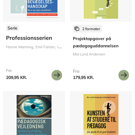
Serie
2 formater
Professionsserien
Projektopgaver på
pædagoguddannelsen
Hanne Warming
Emil Falster
Isabella Vagtholm
Ann Kristin Larsen
Inge St
Mia Lund Andersen
Fra
Fra
209,95 KR.
179,95 KR.