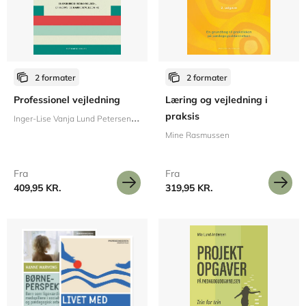
2 formater
2 formater
Professionel vejledning
Læring og vejledning i
I
nger-Lise Vanja Lund Petersen
praksis
Bo Klindt Poulsen
Mine Rasmussen
Fra
Fra
409,95 KR.
319,95 KR.