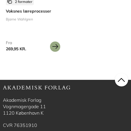
2 formater
Voksnes læreprocesser
Bjarne Wahlgren
Fra
269,95 KR.
Akademisk Forlag
Vognmagergade 11
1120 København K
CVR 76351910