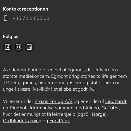
Kontakt receptionen
+45 70 24 00 00
Følg os
Akademisk Forlag er en del af Egmont, der er Nordens
største mediekoncern. Egmont bring stories to life gennem
TV, film, games, bøger og magasiner og støtter børn og
unge i svære livsvilkår i at skabe et godt liv.
Vi hører under
Praxis Forlag A/S
og er en del af
Lindhardt
og Ringhof Uddannelse
sammen med
Alinea
,
GoTutor
,
hvor det er muligt at få lektiehjælp (også i
Norge
),
Ordblindetræning
og
Forstå.dk
.