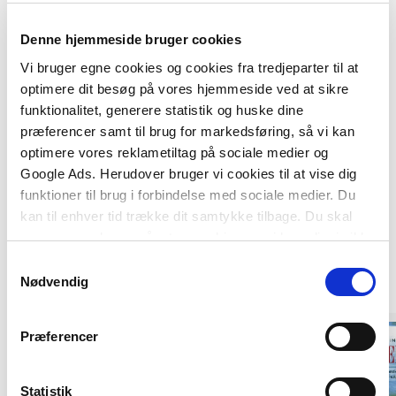
Hjernen fungerer som resten af kroppen - den har
det bedst hvis den bliver brugt.
Denne hjemmeside bruger cookies
Vi bruger egne cookies og cookies fra tredjeparter til at
optimere dit besøg på vores hjemmeside ved at sikre
funktionalitet, generere statistik og huske dine
præferencer samt til brug for markedsføring, så vi kan
optimere vores reklametiltag på sociale medier og
Google Ads. Herudover bruger vi cookies til at vise dig
funktioner til brug i forbindelse med sociale medier. Du
kan til enhver tid trække dit samtykke tilbage. Du skal
Af samme forfatter
være opmærksom på, at vores hjemmeside muligvis ikke
fungerer optimalt, hvis du ikke accepterer cookies eller
Samtykkevalg
tilbagetrækker et samtykke.
Nødvendig
Præferencer
Statistik