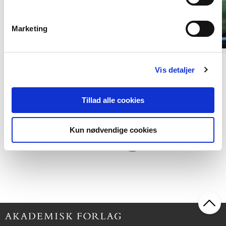
Marketing
POD
POD
Vis detaljer
Sådan holder du hjernen i gang
Huskebogen
Henning Kirk
Henning Kirk
Tillad alle cookies
Kun nødvendige cookies
299,95 KR.
299,95 KR.