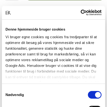
BESKRIVELSE
YDERLIGERE INFO
Denne hjemmeside bruger cookies
Sociologi er videnskaben om samfundet og
gennem mere end et århundrede har sociologiske
Vi bruger egne cookies og cookies fra tredjeparter til at
begreber påvirket den måde, vi opfatter og
optimere dit besøg på vores hjemmeside ved at sikre
beskriver samfundet på. Denne bog giver en
funktionalitet, generere statistik og huske dine
letforståelig introduktion til sociologien om
præferencer samt til brug for markedsføring, så vi kan
samfundet. Det sker blandt andet ved at forklare
optimere vores reklametiltag på sociale medier og
en række af de centrale begreber, som ofte hæftes
Google Ads. Herudover bruger vi cookies til at vise dig
på det samfund, vi lever i. Det drejer sig for
funktioner til brug i forbindelse med sociale medier. Du
eksempel om begreber som magt, kontrol,
kan til enhver tid trække dit samtykke tilbage. Du skal
differentiering, individualisering og refleksivitet.
være opmærksom på, at vores hjemmeside muligvis ikke
Igennem disse begreber introduceres læseren
fungerer optimalt, hvis du ikke accepterer cookies eller
Samtykkevalg
samtidig til de vigtigste sociologiske teoretikere,
tilbagetrækker et samtykke.
Nødvendig
som præger faget i dag.