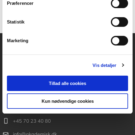
Præferencer
Statistik
Marketing
Akademisk Forlag
Vognmagergade 11
Vis detaljer
1120 København K
CVR 76351910
Tillad alle cookies
Kontakt kundeservice
Kun nødvendige cookies
Mandag-fredag: kl. 10-15
+45 70 23 40 80
info@akademisk.dk