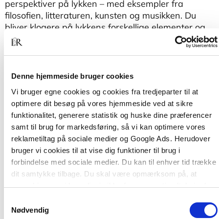
perspektiver på lykken – med eksempler fra
filosofien, litteraturen, kunsten og musikken. Du
bliver klogere på lykkens forskellige elementer og
bliver bedre til at lægge en strategi for din søgen
efter netop din lykke.
Denne hjemmeside bruger cookies
Vi bruger egne cookies og cookies fra tredjeparter til at
optimere dit besøg på vores hjemmeside ved at sikre
funktionalitet, generere statistik og huske dine præferencer
samt til brug for markedsføring, så vi kan optimere vores
reklametiltag på sociale medier og Google Ads. Herudover
bruger vi cookies til at vise dig funktioner til brug i
Af samme forfatter
forbindelse med sociale medier. Du kan til enhver tid trække
dit samtykke tilbage. Du skal være opmærksom på, at
vores hjemmeside muligvis ikke fungerer optimalt, hvis du
ikke accepterer cookies eller tilbagetrækker et samtykke.
Samtykkevalg
Nødvendig