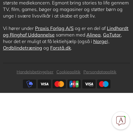
største mediekoncern. Egmont bring stories to life gennem
TV, film, games, bøger og magasiner og støtter børn og
unge i svære livsvilkår i at skabe et godt liv.
Vi hører under
Praxis Forlag A/S
og er en del af
Lindhardt
og Ringhof Uddannelse
sammen med
Alinea
,
GoTutor
,
hvor det er muligt at få lektiehjælp (også i
Norge
),
Ordblindetræning
og
Forstå.dk
.
Subfooter
Handelsbetingelser
Cookiepolitik
Persondatapolitik
menu
Subfooter
payment
options