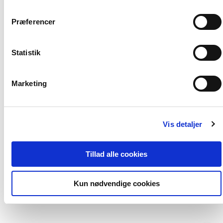
Præferencer
Statistik
Marketing
Softcover
2 formater
På tværs af fag
Hvad er videnskabs
Vis detaljer
Søren Harnow Klausen
Søren Harnow Klausen
Tillad alle cookies
Fra
299,00 KR.
269,95 KR.
Kun nødvendige cookies