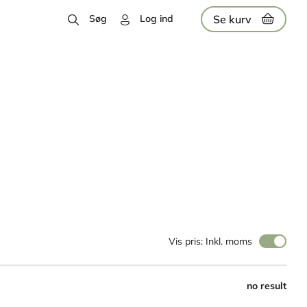
Se kurv
Søg
Log ind
Vis pris: Inkl. moms
no result