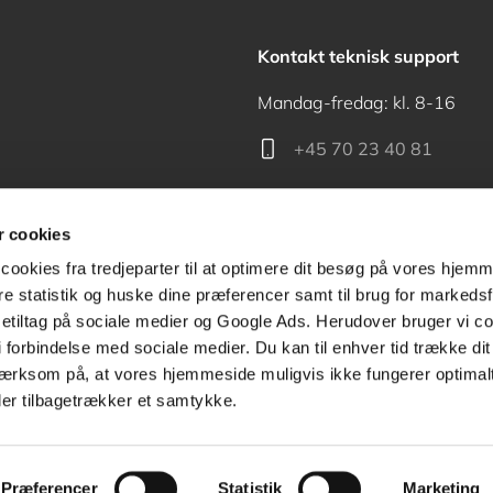
Kontakt teknisk support
Mandag-fredag: kl. 8-16
+45 70 23 40 81
support@akademisk.dk
 cookies
cookies fra tredjeparter til at optimere dit besøg på vores hjem
ere statistik og huske dine præferencer samt til brug for markedsf
tiltag på sociale medier og Google Ads. Herudover bruger vi coo
Kontakt receptionen
g i forbindelse med sociale medier. Du kan til enhver tid trække d
ærksom på, at vores hjemmeside muligvis ikke fungerer optimalt
+45 70 24 00 00
ler tilbagetrækker et samtykke.
Præferencer
Statistik
Marketing