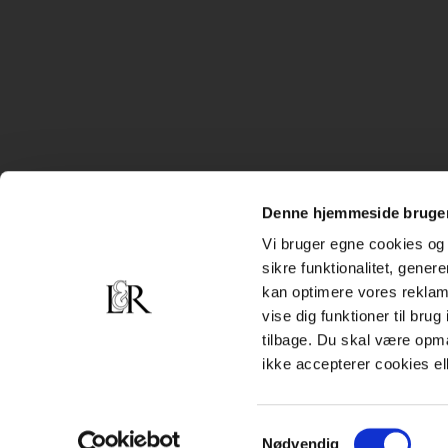
Denne hjemmeside bruger
Vi bruger egne cookies og 
sikre funktionalitet, gener
kan optimere vores reklame
vise dig funktioner til bru
tilbage. Du skal være opm
ikke accepterer cookies el
Samtykkevalg
Nødvendig