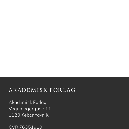
Akademisk Forlag
Vognmagergade 11
1120 København K
CVR 76351910