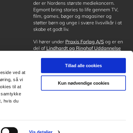
der er Nordens største mediekoncern.
Egmont bring stories to life gennem TV,
film, games, bøger og magasiner og
støtter børn og unge i svære livsvilkår i at
skabe et godt liv.
Vi hører under
Praxis Forlag A/S
og er en
del af
Lindhardt og Ringhof Uddannelse
sammen med
Alinea
,
GoTutor
, hvor det er
muligt at få lektiehjælp (også i
Norge
),
Tillad alle cookies
Ordblindetræning
og
Forstå.dk
.
meside ved at
øring, så vi
Kun nødvendige cookies
kies til at
it samtykke
, hvis du
Vis detaljer