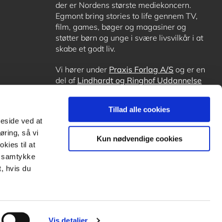
der er Nordens største mediekoncern.
Egmont bring stories to life gennem TV,
film, games, bøger og magasiner og
støtter børn og unge i svære livsvilkår i at
skabe et godt liv.
Vi hører under
Praxis Forlag A/S
og er en
del af
Lindhardt og Ringhof Uddannelse
sammen med
Alinea
,
GoTutor
, hvor det er
muligt at få lektiehjælp (også i
Norge
),
Tillad alle cookies
Ordblindetræning
og
Forstå.dk
.
meside ved at
øring, så vi
Kun nødvendige cookies
kies til at
it samtykke
, hvis du
Vis detaljer