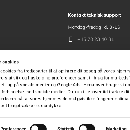
Kontakt teknisk support
Mandag-fredag: kl. 8-16
+45 70 23 40 81
support@akademisk.dk
 cookies
cookies fra tredjeparter til at optimere dit besøg på vores hjem
ere statistik og huske dine præferencer samt til brug for markedsf
tiltag på sociale medier og Google Ads. Herudover bruger vi coo
Kontakt receptionen
g i forbindelse med sociale medier. Du kan til enhver tid trække d
ærksom på, at vores hjemmeside muligvis ikke fungerer optimalt
+45 70 24 00 00
ler tilbagetrækker et samtykke.
Præferencer
Statistik
Marketing