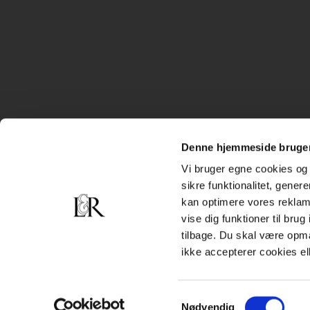
Denne hjemmeside bruger
Vi bruger egne cookies og 
sikre funktionalitet, gener
kan optimere vores reklame
vise dig funktioner til bru
tilbage. Du skal være opm
ikke accepterer cookies el
Samtykkevalg
Nødvendig