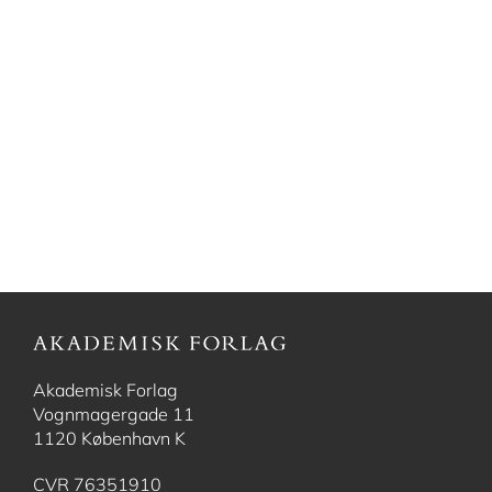
Akademisk Forlag
Vognmagergade 11
1120 København K
CVR 76351910