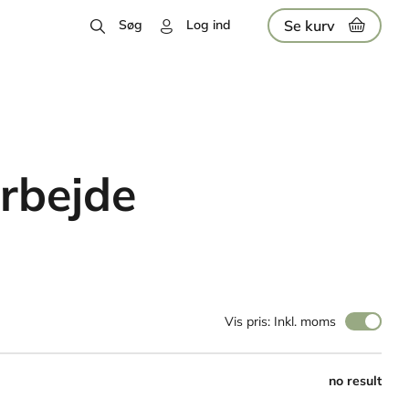
Se kurv
Søg
Log ind
rbejde
Vis pris: Inkl. moms
no result