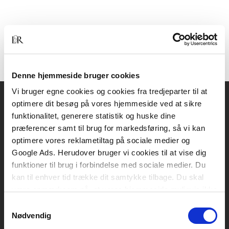
Denne hjemmeside bruger cookies
Vi bruger egne cookies og cookies fra tredjeparter til at
optimere dit besøg på vores hjemmeside ved at sikre
Akademisk Forlag
funktionalitet, generere statistik og huske dine
Vognmagergade 11
præferencer samt til brug for markedsføring, så vi kan
1120 København K
optimere vores reklametiltag på sociale medier og
Google Ads. Herudover bruger vi cookies til at vise dig
CVR 76351910
funktioner til brug i forbindelse med sociale medier. Du
kan til enhver tid trække dit samtykke tilbage. Du skal
være opmærksom på, at vores hjemmeside muligvis ikke
Kontakt kundeservice
fungerer optimalt, hvis du ikke accepterer cookies eller
Samtykkevalg
Mandag-fredag: kl. 10-15
tilbagetrækker et samtykke.
Nødvendig