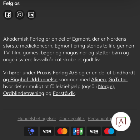
Følg os
Akademisk Forlag er en del af Egmont, der er Nordens
største mediekoncern. Egmont bring stories to life gennem
TV, film, games, bøger og magasiner og støtter børn og
unge i svære livsvilkår i at skabe et godt liv.
Vi hører under
Praxis Forlag A/S
og er en del af
Lindhardt
og Ringhof Uddannelse
sammen med
Alinea
,
GoTutor
,
hvor det er muligt at få lektiehjælp (også i
Norge
),
Ordblindetræning
og
Forstå.dk
.
Subfooter
Handelsbetingelser
Cookiepolitik
Persondatapolitik
menu
Subfooter
payment