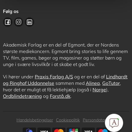
Følg os
Akademisk Forlag er en del af Egmont, der er Nordens
største mediekoncern. Egmont bring stories to life gennem
TV, film, games, bøger og magasiner og støtter børn og
unge i svære livsvilkår i at skabe et godt liv.
Vi hører under
Praxis Forlag A/S
og er en del af
Lindhardt
og Ringhof Uddannelse
sammen med
Alinea
,
GoTutor
,
hvor det er muligt at få lektiehjælp (også i
Norge
),
Ordblindetræning
og
Forstå.dk
.
Subfooter
Handelsbetingelser
Cookiepolitik
Persondatapolitik
menu
Subfooter