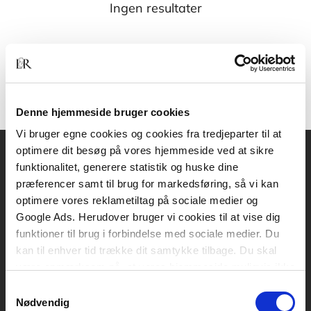
Ingen resultater
Denne hjemmeside bruger cookies
Vi bruger egne cookies og cookies fra tredjeparter til at
optimere dit besøg på vores hjemmeside ved at sikre
funktionalitet, generere statistik og huske dine
Akademisk Forlag
præferencer samt til brug for markedsføring, så vi kan
Vognmagergade 11
optimere vores reklametiltag på sociale medier og
1120 København K
Google Ads. Herudover bruger vi cookies til at vise dig
funktioner til brug i forbindelse med sociale medier. Du
CVR 76351910
kan til enhver tid trække dit samtykke tilbage. Du skal
være opmærksom på, at vores hjemmeside muligvis ikke
Kontakt kundeservice
fungerer optimalt, hvis du ikke accepterer cookies eller
Samtykkevalg
tilbagetrækker et samtykke.
Mandag-fredag: kl. 10-15
Nødvendig