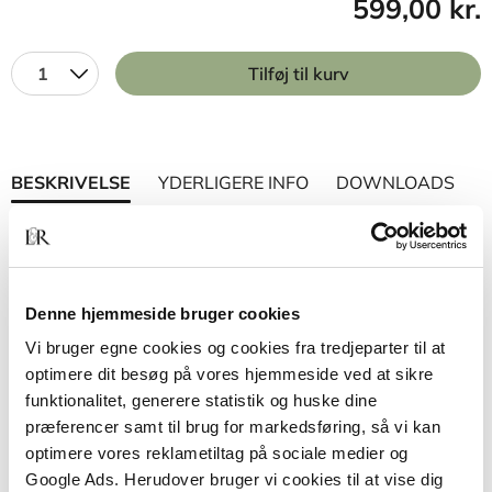
599,00 kr.
1
Tilføj til kurv
BESKRIVELSE
YDERLIGERE INFO
DOWNLOADS
Ligesom deres forgængere René Spitz, Margaret
M. Mahler, John Bowlby og Daniel N. Stern
bidrager denne bogs forfattere med vigtig
nyfortolkning og omformulering af vores forståelse
Denne hjemmeside bruger cookies
- både hvad angår udvikling af relationer,
Vi bruger egne cookies og cookies fra tredjeparter til at
tilknytning, kognition og følelser. Forfatterne
optimere dit besøg på vores hjemmeside ved at sikre
fremlægger modeller for psykoterapeutisk praksis,
funktionalitet, generere statistik og huske dine
som muliggør en gradvis tilegnelse af
præferencer samt til brug for markedsføring, så vi kan
mentaliseringsfærdigheder - også når det drejer
optimere vores reklametiltag på sociale medier og
sig om patienter, som har været massivt udsat for
Google Ads. Herudover bruger vi cookies til at vise dig