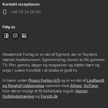
Kontakt receptionen
+45 70 24 00 00
Følg os
Akademisk Forlag er en del af Egmont, der er Nordens
største mediekoncern. Egmont bring stories to life gennem
TV, film, games, bøger og magasiner og støtter børn og
unge i svære livsvilkår i at skabe et godt liv.
Vi hører under
Praxis Forlag A/S
og er en del af
Lindhardt
og Ringhof Uddannelse
sammen med
Alinea
,
GoTutor
,
hvor det er muligt at få lektiehjælp (også i
Norge
),
Ordblindetræning
og
Forstå.dk
.