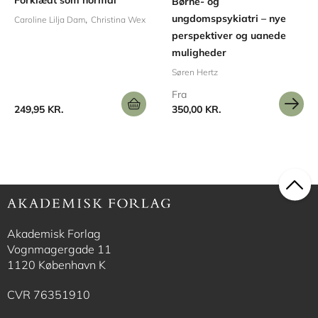
Forklædt som normal
Børne- og
ungdomspsykiatri – nye
Caroline Lilja Dam
Christina Wex
perspektiver og uanede
muligheder
Søren Hertz
Fra
249,95 KR.
350,00 KR.
Akademisk Forlag
Vognmagergade 11
1120 København K
CVR 76351910