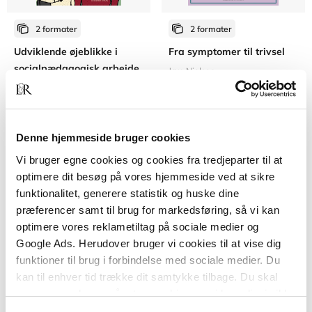
2 formater
2 formater
Udviklende øjeblikke i
Fra symptomer til trivsel
socialpædagogisk arbejde
Jørn Nielsen
Rikke Yde Tordrup
Fra
Fra
Denne hjemmeside bruger cookies
289,95 KR.
359,95 KR.
Vi bruger egne cookies og cookies fra tredjeparter til at
optimere dit besøg på vores hjemmeside ved at sikre
funktionalitet, generere statistik og huske dine
præferencer samt til brug for markedsføring, så vi kan
optimere vores reklametiltag på sociale medier og
Google Ads. Herudover bruger vi cookies til at vise dig
funktioner til brug i forbindelse med sociale medier. Du
kan til enhver tid trække dit samtykke tilbage. Du skal
være opmærksom på, at vores hjemmeside muligvis ikke
fungerer optimalt, hvis du ikke accepterer cookies eller