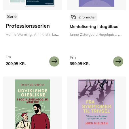
Serie
2 formater
Professionsserien
Mentalisering i dagtilbud
Hanne Warming
Ann Kristin Larsen
Margit Harder
Janne Østergaard Hagelquist
Maria Appel Nissen
Camill
Emil
Fra
Fra
209,95 KR.
399,95 KR.