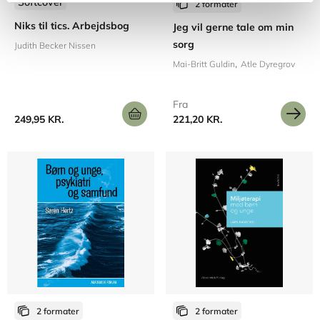
Softcover
2 formater
Niks til tics. Arbejdsbog
Jeg vil gerne tale om min
sorg
Judith Becker Nissen
Mai-Britt Guldin
Atle Dyregrov
Fra
249,95 KR.
221,20 KR.
2 formater
2 formater