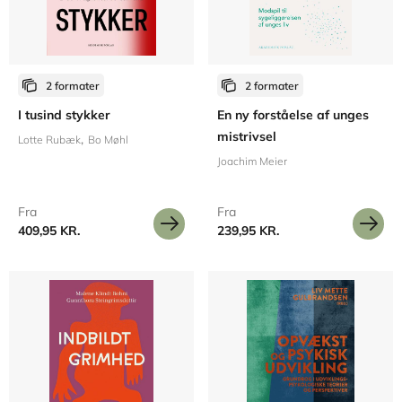
2 formater
2 formater
I tusind stykker
En ny forståelse af unges
mistrivsel
Lotte Rubæk
Bo Møhl
Joachim Meier
Fra
Fra
409,95 KR.
239,95 KR.