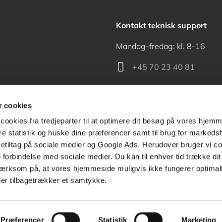
Kontakt teknisk support
Mandag-fredag: kl. 8-16
+45 70 23 40 81
support@akademisk.dk
 cookies
cookies fra tredjeparter til at optimere dit besøg på vores hjem
ere statistik og huske dine præferencer samt til brug for markedsf
tiltag på sociale medier og Google Ads. Herudover bruger vi coo
Kontakt receptionen
g i forbindelse med sociale medier. Du kan til enhver tid trække d
ærksom på, at vores hjemmeside muligvis ikke fungerer optimalt
+45 70 24 00 00
ler tilbagetrækker et samtykke.
Præferencer
Statistik
Marketing