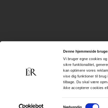
Denne hjemmeside bruger
Vi bruger egne cookies og 
sikre funktionalitet, gener
kan optimere vores reklame
vise dig funktioner til bru
tilbage. Du skal være opm
ikke accepterer cookies el
Samtykkevalg
Nødvendig