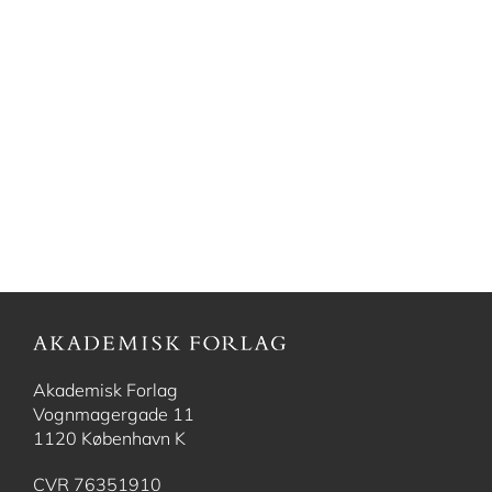
Akademisk Forlag
Vognmagergade 11
1120 København K
CVR 76351910