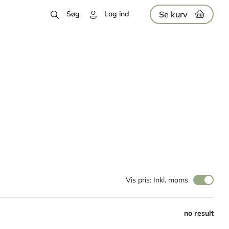
Se kurv
Søg
Log ind
Vis pris: Inkl. moms
no result