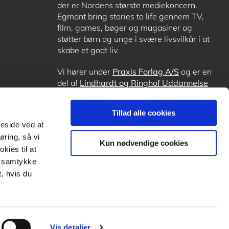
der er Nordens største mediekoncern.
Egmont bring stories to life gennem TV,
film, games, bøger og magasiner og
støtter børn og unge i svære livsvilkår i at
skabe et godt liv.
Vi hører under
Praxis Forlag A/S
og er en
del af
Lindhardt og Ringhof Uddannelse
sammen med
Alinea
,
GoTutor
, hvor det er
muligt at få lektiehjælp (også i
Norge
),
Tillad alle cookies
Ordblindetræning
og
Forstå.dk
.
meside ved at
øring, så vi
Kun nødvendige cookies
kies til at
it samtykke
, hvis du
Vis detaljer