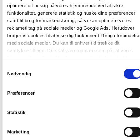
optimere dit besøg på vores hjemmeside ved at sikre
Psykologi – forstå dig selv og videnskaben
giver
funktionalitet, generere statistik og huske dine præferencer
et overblik over den nyeste psykologiske viden
samt til brug for markedsføring, så vi kan optimere vores
formidlet i et tilgængeligt sprog. Den nye psykologi
reklametiltag på sociale medier og Google Ads. Herudover
byder på perspektiver, der udfordrer vante
bruger vi cookies til at vise dig funktioner til brug i forbindels
forståelser, og bogen præsenterer forskning, der
med sociale medier. Du kan til enhver tid trække dit
udvider vores forståelse af mennesket. Psykologi
samtykke tilbage. Du skal være opmærksom på, at vores
handler om at forstå, hvordan mennesker tænker,
hjemmeside muligvis ikke fungerer optimalt, hvis du ikke
føler og handler. Bogen behandler emner som
accepterer cookies eller tilbagetrækker et samtykke.
selvforståelse, selvudvikling, identitet, trivsel,
Samtykkevalg
Nødvendig
kærlighed, parforhold, magt og meget andet.
Psykologi – forstå dig selv og videnskaben
Præferencer
forklarer, hvorfor andre mennesker, og nogle
gange du selv, tænker og handler på ofte
forudsigelige men andre gange underlige måder.
Statistik
Marketing