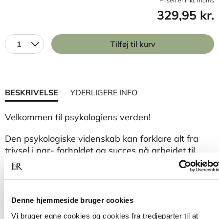
Prisen er inkl, moms
329,95 kr.
1
Tilføj til kurv
BESKRIVELSE
YDERLIGERE INFO
Velkommen til psykologiens verden!
Den psykologiske videnskab kan forklare alt fra
trivsel i par- forholdet og succes på arbejdet til
dine politiske holdninger. Den psykologiske
videnskab kan også hjælpe dig med at forstå dig
selv: Hvorfor du nogle gange kan lide dig selv, altid
vil overskride dig selv og andre gange har brug for
Denne hjemmeside bruger cookies
at destruere dig selv.
Vi bruger egne cookies og cookies fra tredjeparter til at