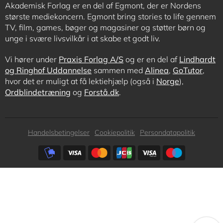
Akademisk Forlag er en del af Egmont, der er Nordens
største mediekoncern. Egmont bring stories to life gennem
TV, film, games, bøger og magasiner og støtter børn og
unge i svære livsvilkår i at skabe et godt liv.
Vi hører under
Praxis Forlag A/S
og er en del af
Lindhardt
og Ringhof Uddannelse
sammen med
Alinea
,
GoTutor
,
hvor det er muligt at få lektiehjælp (også i
Norge
),
Ordblindetræning
og
Forstå.dk
.
Subfooter
Handelsbetingelser
Cookiepolitik
Persondatapolitik
menu
Subfooter
payment
options