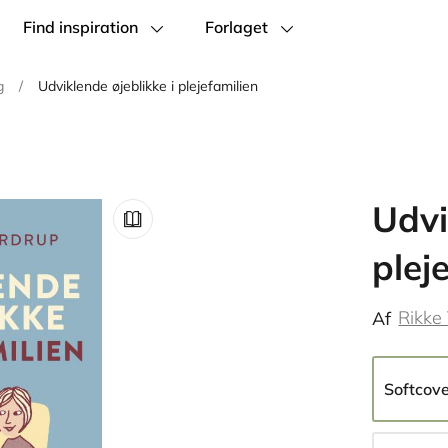
Find inspiration
Forlaget
g
/
Udviklende øjeblikke i plejefamilien
Udvi
plej
Rikke
Af
Softcov