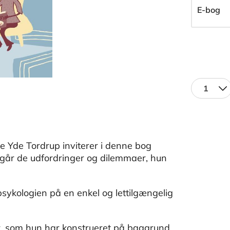
E-bog
1
ke Yde Tordrup inviterer i denne bog
mgår de udfordringer og dilemmaer, hun
sykologien på en enkel og lettilgængelig
år, som hun har konstrueret på baggrund