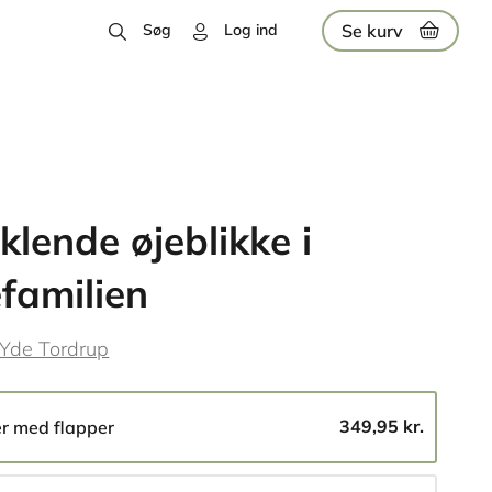
Se kurv
Søg
Log ind
klende øjeblikke i
efamilien
 Yde Tordrup
349,95 kr.
er med flapper