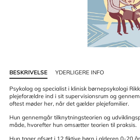
BESKRIVELSE
YDERLIGERE INFO
Psykolog og specialist i klinisk børnepsykologi Rik
plejeforældre ind i sit supervisionsrum og genne
oftest møder her, når det gælder plejefamilier.
Hun gennemgår tilknytningsteorien og udviklingsp
måde, hvorefter hun omsætter teorien til praksis.
Hun tager afsæt i 12 fiktive børn i alderen 0-20 