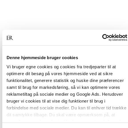
Af samme forfatter
Denne hjemmeside bruger cookies
Vi bruger egne cookies og cookies fra tredjeparter til at
optimere dit besøg på vores hjemmeside ved at sikre
funktionalitet, generere statistik og huske dine præferencer
samt til brug for markedsføring, så vi kan optimere vores
reklametiltag på sociale medier og Google Ads. Herudover
bruger vi cookies til at vise dig funktioner til brug i
forbindelse med sociale medier. Du kan til enhver tid trække
dit samtykke tilbage. Du skal være opmærksom på, at
vores hjemmeside muligvis ikke fungerer optimalt, hvis du