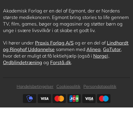
Akademisk Forlag er en del af Egmont, der er Nordens
største mediekoncern. Egmont bring stories to life gennem
TV, film, games, bøger og magasiner og støtter børn og
unge i svære livsvilkår i at skabe et godt liv.
Vi hører under
Praxis Forlag A/S
og er en del af
Lindhardt
og Ringhof Uddannelse
sammen med
Alinea
,
GoTutor
,
hvor det er muligt at få lektiehjælp (også i
Norge
),
Ordblindetræning
og
Forstå.dk
.
Subfooter
Handelsbetingelser
Cookiepolitik
Persondatapolitik
menu
Subfooter
payment
options