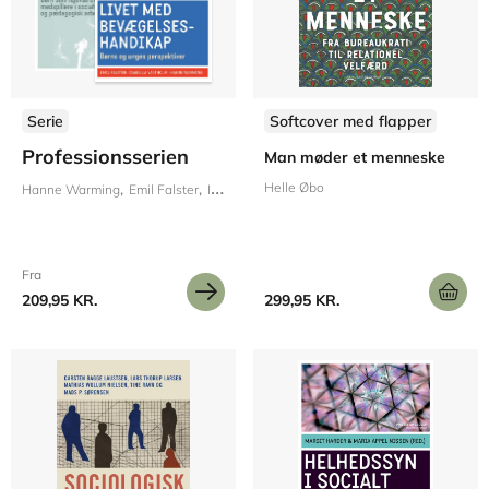
Serie
Softcover med flapper
Professionsserien
Man møder et menneske
Helle Øbo
Hanne Warming
Emil Falster
Isabella Vagtholm
Ann Kristin Larsen
Inge St
Fra
209,95 KR.
299,95 KR.