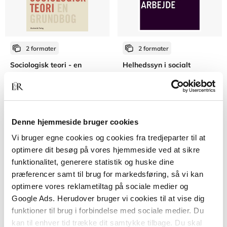
2 formater
2 formater
Sociologisk teori - en
Helhedssyn i socialt
grundbog
arbejde
Carsten Bagge Laustsen
Lars Thorup Larsen
Margit Harder
Mathias Wullum
Maria Appel Nissen
Tine Ravn
M
Fra
Fra
Denne hjemmeside bruger cookies
359,95 KR.
309,95 KR.
Vi bruger egne cookies og cookies fra tredjeparter til at
optimere dit besøg på vores hjemmeside ved at sikre
funktionalitet, generere statistik og huske dine
præferencer samt til brug for markedsføring, så vi kan
optimere vores reklametiltag på sociale medier og
Google Ads. Herudover bruger vi cookies til at vise dig
funktioner til brug i forbindelse med sociale medier. Du
kan til enhver tid trække dit samtykke tilbage. Du skal