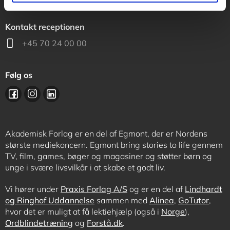
Kontakt receptionen
+45 70 24 00 00
Følg os
Akademisk Forlag er en del af Egmont, der er Nordens
største mediekoncern. Egmont bring stories to life gennem
TV, film, games, bøger og magasiner og støtter børn og
unge i svære livsvilkår i at skabe et godt liv.
Vi hører under
Praxis Forlag A/S
og er en del af
Lindhardt
og Ringhof Uddannelse
sammen med
Alinea
,
GoTutor
,
hvor det er muligt at få lektiehjælp (også i
Norge
),
Ordblindetræning
og
Forstå.dk
.