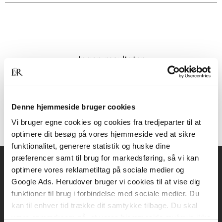
Ingen resultater
Denne hjemmeside bruger cookies
Vi bruger egne cookies og cookies fra tredjeparter til at
optimere dit besøg på vores hjemmeside ved at sikre
funktionalitet, generere statistik og huske dine
præferencer samt til brug for markedsføring, så vi kan
optimere vores reklametiltag på sociale medier og
Akademisk Forlag
Google Ads. Herudover bruger vi cookies til at vise dig
Vognmagergade 11
funktioner til brug i forbindelse med sociale medier. Du
1120 København K
kan til enhver tid trække dit samtykke tilbage. Du skal
være opmærksom på, at vores hjemmeside muligvis ikke