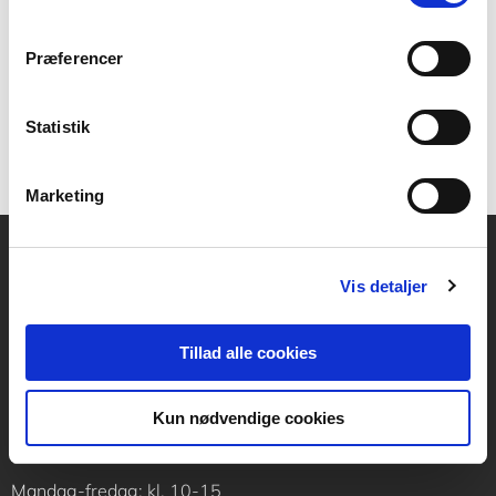
Anvisningen henvender sig til rådgivere og
udførende, kommunale tilsynsførende samt
renseriejere.
Præferencer
Statistik
Marketing
Vis detaljer
Akademisk Forlag
Vognmagergade 11
1120 København K
Tillad alle cookies
CVR 76351910
Kun nødvendige cookies
Kontakt kundeservice
Mandag-fredag: kl. 10-15