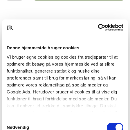
BESKRIVELSE
YDERLIGERE INFO
Anvisning 206 giver eksempler på byggetekniske
løsninger til indretning af eksisterende renserier.
Denne hjemmeside bruger cookies
Vi bruger egne cookies og cookies fra tredjeparter til at
Ifølge bekendtgørelse skal renserier, der er
optimere dit besøg på vores hjemmeside ved at sikre
placeret i bolig- eller erhvervsejendomme, tætnes
funktionalitet, generere statistik og huske dine
for at mindske forureningen fra rensevæsker.
præferencer samt til brug for markedsføring, så vi kan
Dette gælder også større ind- og
optimere vores reklametiltag på sociale medier og
udleveringssteder.
Google Ads. Herudover bruger vi cookies til at vise dig
Anvisningen giver vejledning i, hvordan den
funktioner til brug i forbindelse med sociale medier. Du
krævede tætning kan foretages i eksisterende
kan til enhver tid trække dit samtykke tilbage. Du skal
renserier. Mange af de viste løsninger kan også
være opmærksom på, at vores hjemmeside muligvis ikke
anvendes ved nyetablering af renserier.
fungerer optimalt, hvis du ikke accepterer cookies eller
Samtykkevalg
tilbagetrækker et samtykke.
Nødvendig