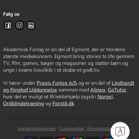
Følg os
Akademisk Forlag er en del af Egmont, der er Nordens
største mediekoncern. Egmont bring stories to life gennem
TV, film, games, bøger og magasiner og støtter børn og
unge i svære livsvilkår i at skabe et godt liv.
Vi hører under
Praxis Forlag A/S
og er en del af
Lindhardt
og Ringhof Uddannelse
sammen med
Alinea
,
GoTutor
,
hvor det er muligt at få lektiehjælp (også i
Norge
),
Ordblindetræning
og
Forstå.dk
.
Subfooter
Handelsbetingelser
Cookiepolitik
Persondatapolitik
menu