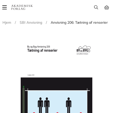
Main
navigation
Hjem
/
SBI Anvisning
/
Anvisning 206: Tætning af renserier