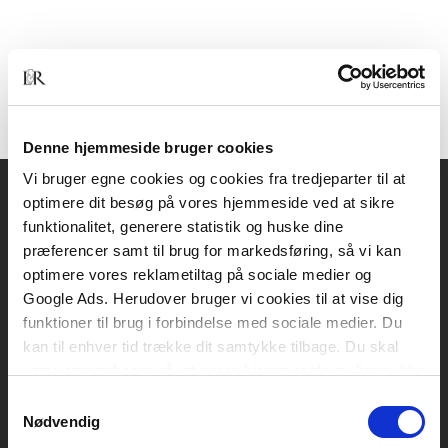
Denne hjemmeside bruger cookies
Vi bruger egne cookies og cookies fra tredjeparter til at
optimere dit besøg på vores hjemmeside ved at sikre
Akademisk Forlag
funktionalitet, generere statistik og huske dine
Vognmagergade 11
præferencer samt til brug for markedsføring, så vi kan
1120 København K
optimere vores reklametiltag på sociale medier og
Google Ads. Herudover bruger vi cookies til at vise dig
CVR 76351910
funktioner til brug i forbindelse med sociale medier. Du
kan til enhver tid trække dit samtykke tilbage. Du skal
være opmærksom på, at vores hjemmeside muligvis ikke
Kontakt kundeservice
fungerer optimalt, hvis du ikke accepterer cookies eller
Samtykkevalg
Mandag-fredag: kl. 10-15
tilbagetrækker et samtykke.
Nødvendig