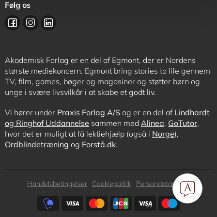
Følg os
Akademisk Forlag er en del af Egmont, der er Nordens
største mediekoncern. Egmont bring stories to life gennem
TV, film, games, bøger og magasiner og støtter børn og
unge i svære livsvilkår i at skabe et godt liv.
Vi hører under
Praxis Forlag A/S
og er en del af
Lindhardt
og Ringhof Uddannelse
sammen med
Alinea
,
GoTutor
,
hvor det er muligt at få lektiehjælp (også i
Norge
),
Ordblindetræning
og
Forstå.dk
.
Subfooter
Handelsbetingelser
Cookiepolitik
Persondatapolitik
menu
Subfooter
payment