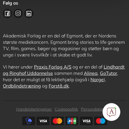
Følg os
Akademisk Forlag er en del af Egmont, der er Nordens
største mediekoncern. Egmont bring stories to life gennem
TV, film, games, bøger og magasiner og støtter børn og
unge i svære livsvilkår i at skabe et godt liv.
Vi hører under
Praxis Forlag A/S
og er en del af
Lindhardt
og Ringhof Uddannelse
sammen med
Alinea
,
GoTutor
,
hvor det er muligt at få lektiehjælp (også i
Norge
),
Ordblindetræning
og
Forstå.dk
.
Subfooter
Handelsbetingelser
Cookiepolitik
Persondatapolitik
menu
Subfooter
payment