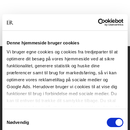
Denne hjemmeside bruger cookies
Vi bruger egne cookies og cookies fra tredjeparter til at
optimere dit besøg på vores hjemmeside ved at sikre
Akademisk Forlag
funktionalitet, generere statistik og huske dine
Vognmagergade 11
præferencer samt til brug for markedsføring, så vi kan
1120 København K
optimere vores reklametiltag på sociale medier og
Google Ads. Herudover bruger vi cookies til at vise dig
CVR 76351910
funktioner til brug i forbindelse med sociale medier. Du
kan til enhver tid trække dit samtykke tilbage. Du skal
være opmærksom på, at vores hjemmeside muligvis ikke
Kontakt kundeservice
fungerer optimalt, hvis du ikke accepterer cookies eller
Samtykkevalg
Mandag-fredag: kl. 10-15
tilbagetrækker et samtykke.
Nødvendig