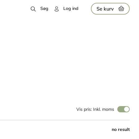
Se kurv
Søg
Log ind
Vis pris: Inkl. moms
no result