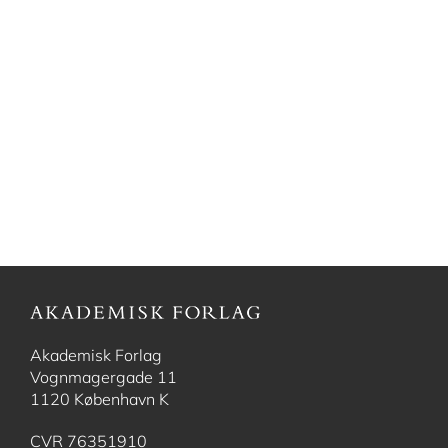
Akademisk Forlag
Vognmagergade 11
1120 København K
CVR 76351910