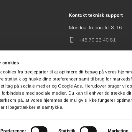
Kontakt teknisk support
Mandag-fredag: kl. 8-16
+45 70 23 40 81
support@akademisk.dk
 cookies
cookies fra tredjeparter til at optimere dit besøg på vores hjem
ere statistik og huske dine præferencer samt til brug for markedsf
tiltag på sociale medier og Google Ads. Herudover bruger vi coo
Kontakt receptionen
g i forbindelse med sociale medier. Du kan til enhver tid trække d
ærksom på, at vores hjemmeside muligvis ikke fungerer optimalt
+45 70 24 00 00
ler tilbagetrækker et samtykke.
Præferencer
Statistik
Marketing