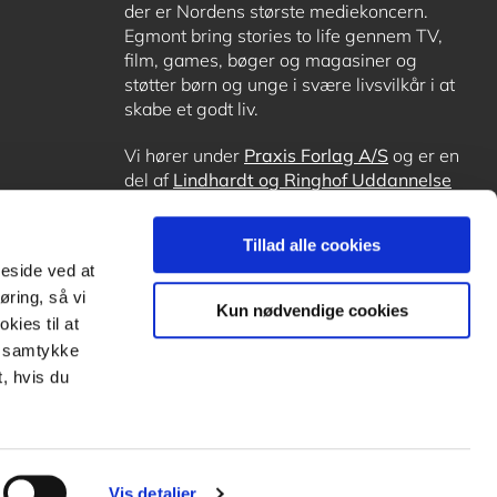
der er Nordens største mediekoncern.
Egmont bring stories to life gennem TV,
film, games, bøger og magasiner og
støtter børn og unge i svære livsvilkår i at
skabe et godt liv.
Vi hører under
Praxis Forlag A/S
og er en
del af
Lindhardt og Ringhof Uddannelse
sammen med
Alinea
,
GoTutor
, hvor det er
muligt at få lektiehjælp (også i
Norge
),
Tillad alle cookies
Ordblindetræning
og
Forstå.dk
.
meside ved at
øring, så vi
Kun nødvendige cookies
kies til at
it samtykke
, hvis du
Vis detaljer