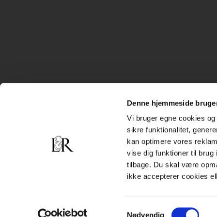
Denne hjemmeside bruger
Vi bruger egne cookies og 
sikre funktionalitet, gener
kan optimere vores reklame
vise dig funktioner til bru
tilbage. Du skal være opm
ikke accepterer cookies el
Samtykkevalg
Nødvendig