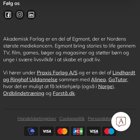
Følg os
Akademisk Forlag er en del af Egmont, der er Nordens
største mediekoncern. Egmont bring stories to life gennem
TV, film, games, bøger og magasiner og støtter børn og
unge i svære livsvilkår i at skabe et godt liv.
Vi hører under
Praxis Forlag A/S
og er en del af
Lindhardt
og Ringhof Uddannelse
sammen med
Alinea
,
GoTutor
,
hvor det er muligt at få lektiehjælp (også i
Norge
),
Ordblindetræning
og
Forstå.dk
.
Subfooter
Handelsbetingelser
Cookiepolitik
Persondatapolitik
menu
Subfooter
payment