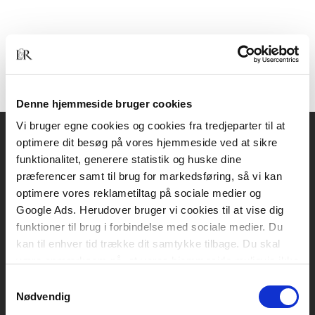
Denne hjemmeside bruger cookies
Vi bruger egne cookies og cookies fra tredjeparter til at
optimere dit besøg på vores hjemmeside ved at sikre
Akademisk Forlag
funktionalitet, generere statistik og huske dine
Vognmagergade 11
præferencer samt til brug for markedsføring, så vi kan
1120 København K
optimere vores reklametiltag på sociale medier og
Google Ads. Herudover bruger vi cookies til at vise dig
CVR 76351910
funktioner til brug i forbindelse med sociale medier. Du
kan til enhver tid trække dit samtykke tilbage. Du skal
være opmærksom på, at vores hjemmeside muligvis ikke
Kontakt kundeservice
fungerer optimalt, hvis du ikke accepterer cookies eller
Samtykkevalg
Mandag-fredag: kl. 10-15
tilbagetrækker et samtykke.
Nødvendig