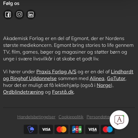
Følg os
Akademisk Forlag er en del af Egmont, der er Nordens
største mediekoncern. Egmont bring stories to life gennem
TV, film, games, bøger og magasiner og støtter børn og
unge i svære livsvilkår i at skabe et godt liv.
Vi hører under
Praxis Forlag A/S
og er en del af
Lindhardt
og Ringhof Uddannelse
sammen med
Alinea
,
GoTutor
,
hvor det er muligt at få lektiehjælp (også i
Norge
),
Ordblindetræning
og
Forstå.dk
.
Subfooter
Handelsbetingelser
Cookiepolitik
Persondatapolitik
menu
Subfooter
payment