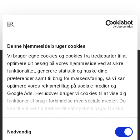
Denne hjemmeside bruger cookies
Vi bruger egne cookies og cookies fra tredjeparter til at
optimere dit besøg på vores hjemmeside ved at sikre
Akademisk Forlag
funktionalitet, generere statistik og huske dine
Vognmagergade 11
præferencer samt til brug for markedsføring, så vi kan
1120 København K
optimere vores reklametiltag på sociale medier og
Google Ads. Herudover bruger vi cookies til at vise dig
CVR 76351910
funktioner til brug i forbindelse med sociale medier. Du
kan til enhver tid trække dit samtykke tilbage. Du skal
være opmærksom på, at vores hjemmeside muligvis ikke
Kontakt kundeservice
fungerer optimalt, hvis du ikke accepterer cookies eller
Samtykkevalg
Mandag-fredag: kl. 10-15
tilbagetrækker et samtykke.
Nødvendig