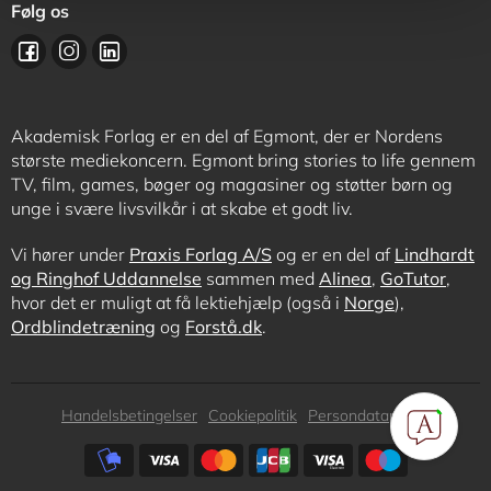
Følg os
Akademisk Forlag er en del af Egmont, der er Nordens
største mediekoncern. Egmont bring stories to life gennem
TV, film, games, bøger og magasiner og støtter børn og
unge i svære livsvilkår i at skabe et godt liv.
Vi hører under
Praxis Forlag A/S
og er en del af
Lindhardt
og Ringhof Uddannelse
sammen med
Alinea
,
GoTutor
,
hvor det er muligt at få lektiehjælp (også i
Norge
),
Ordblindetræning
og
Forstå.dk
.
Subfooter
Handelsbetingelser
Cookiepolitik
Persondatapolitik
menu
Subfooter
payment