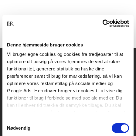
Denne hjemmeside bruger cookies
Vi bruger egne cookies og cookies fra tredjeparter til at
optimere dit besøg på vores hjemmeside ved at sikre
Akademisk Forlag
funktionalitet, generere statistik og huske dine
Vognmagergade 11
præferencer samt til brug for markedsføring, så vi kan
1120 København K
optimere vores reklametiltag på sociale medier og
Google Ads. Herudover bruger vi cookies til at vise dig
CVR 76351910
funktioner til brug i forbindelse med sociale medier. Du
kan til enhver tid trække dit samtykke tilbage. Du skal
være opmærksom på, at vores hjemmeside muligvis ikke
Kontakt kundeservice
fungerer optimalt, hvis du ikke accepterer cookies eller
Samtykkevalg
Mandag-fredag: kl. 10-15
tilbagetrækker et samtykke.
Nødvendig