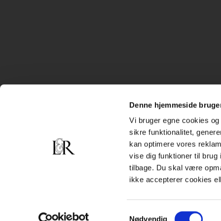
Denne hjemmeside bruger
Vi bruger egne cookies og 
sikre funktionalitet, gener
kan optimere vores reklame
vise dig funktioner til bru
tilbage. Du skal være opm
ikke accepterer cookies el
Samtykkevalg
Nødvendig