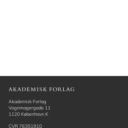
Akademisk Forlag
Vognmagergade 11
1120 København K
CVR 76351910