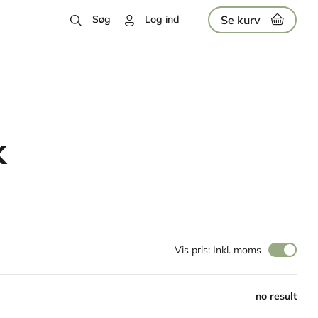
Se kurv
Søg
Log ind
k
Vis pris: Inkl. moms
no result