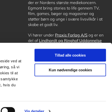
der er Nordens største mediekoncern.
Egmont bring stories to life gennem TV,
film, games, bøger og magasiner og
støtter børn og unge i svære livsvilkår i at
skabe et godt liv.
Vi hører under
Praxis Forlag A/S
og er en
del af
Lindhardt og Ringhof Uddannelse
sammen med
Alinea
,
GoTutor
, hvor det er
muligt at få lektiehjælp (også i
Norge
),
Tillad alle cookies
Ordblindetræning
og
Forstå.dk
.
meside ved at
øring, så vi
Kun nødvendige cookies
kies til at
it samtykke
, hvis du
Vis detaljer