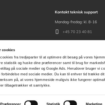
Kontakt teknisk support
Mandag-fredag: kl. 8-16
+45 70 23 40 81
support@akademisk.dk
 cookies
cookies fra tredjeparter til at optimere dit besøg på vores hjem
ere statistik og huske dine præferencer samt til brug for markedsf
tiltag på sociale medier og Google Ads. Herudover bruger vi coo
Kontakt receptionen
g i forbindelse med sociale medier. Du kan til enhver tid trække d
ærksom på, at vores hjemmeside muligvis ikke fungerer optimalt
+45 70 24 00 00
ler tilbagetrækker et samtykke.
Præferencer
Statistik
Marketing