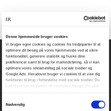
Denne hjemmeside bruger cookies
Vi bruger egne cookies og cookies fra tredjeparter til at
optimere dit besøg på vores hjemmeside ved at sikre
Akademisk Forlag
funktionalitet, generere statistik og huske dine
Vognmagergade 11
præferencer samt til brug for markedsføring, så vi kan
1120 København K
optimere vores reklametiltag på sociale medier og
Google Ads. Herudover bruger vi cookies til at vise dig
CVR 76351910
funktioner til brug i forbindelse med sociale medier. Du
kan til enhver tid trække dit samtykke tilbage. Du skal
være opmærksom på, at vores hjemmeside muligvis ikke
Kontakt kundeservice
fungerer optimalt, hvis du ikke accepterer cookies eller
Samtykkevalg
Mandag-fredag: kl. 10-15
tilbagetrækker et samtykke.
Nødvendig