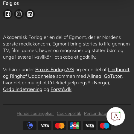
Følg os
Akademisk Forlag er en del af Egmont, der er Nordens
største mediekoncern. Egmont bring stories to life gennem
TV, film, games, bøger og magasiner og støtter børn og
unge i svære livsvilkår i at skabe et godt liv.
Vi hører under
Praxis Forlag A/S
og er en del af
Lindhardt
og Ringhof Uddannelse
sammen med
Alinea
,
GoTutor
,
hvor det er muligt at få lektiehjælp (også i
Norge
),
Ordblindetræning
og
Forstå.dk
.
Subfooter
Handelsbetingelser
Cookiepolitik
Persondatapolitik
menu
Subfooter
payment