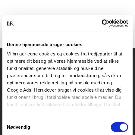
Denne hjemmeside bruger cookies
Vi bruger egne cookies og cookies fra tredjeparter til at
optimere dit besøg på vores hjemmeside ved at sikre
Akademisk Forlag
funktionalitet, generere statistik og huske dine
Vognmagergade 11
præferencer samt til brug for markedsføring, så vi kan
1120 København K
optimere vores reklametiltag på sociale medier og
Google Ads. Herudover bruger vi cookies til at vise dig
CVR 76351910
funktioner til brug i forbindelse med sociale medier. Du
kan til enhver tid trække dit samtykke tilbage. Du skal
være opmærksom på, at vores hjemmeside muligvis ikke
Kontakt kundeservice
fungerer optimalt, hvis du ikke accepterer cookies eller
Samtykkevalg
Mandag-fredag: kl. 10-15
tilbagetrækker et samtykke.
Nødvendig