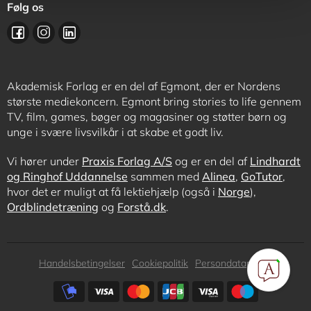
Følg os
Akademisk Forlag er en del af Egmont, der er Nordens
største mediekoncern. Egmont bring stories to life gennem
TV, film, games, bøger og magasiner og støtter børn og
unge i svære livsvilkår i at skabe et godt liv.
Vi hører under
Praxis Forlag A/S
og er en del af
Lindhardt
og Ringhof Uddannelse
sammen med
Alinea
,
GoTutor
,
hvor det er muligt at få lektiehjælp (også i
Norge
),
Ordblindetræning
og
Forstå.dk
.
Subfooter
Handelsbetingelser
Cookiepolitik
Persondatapolitik
menu
Subfooter
payment