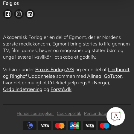
Følg os
Akademisk Forlag er en del af Egmont, der er Nordens
største mediekoncern. Egmont bring stories to life gennem
TV, film, games, bøger og magasiner og støtter børn og
unge i svære livsvilkår i at skabe et godt liv.
Vi hører under
Praxis Forlag A/S
og er en del af
Lindhardt
og Ringhof Uddannelse
sammen med
Alinea
,
GoTutor
,
hvor det er muligt at få lektiehjælp (også i
Norge
),
Ordblindetræning
og
Forstå.dk
.
Subfooter
Handelsbetingelser
Cookiepolitik
Persondatapolitik
menu
Subfooter
payment