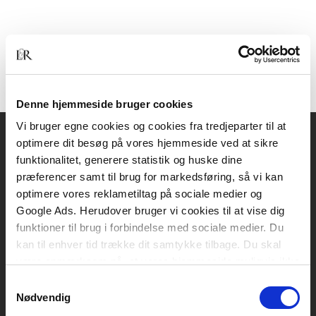
Denne hjemmeside bruger cookies
Vi bruger egne cookies og cookies fra tredjeparter til at
optimere dit besøg på vores hjemmeside ved at sikre
Akademisk Forlag
funktionalitet, generere statistik og huske dine
Vognmagergade 11
præferencer samt til brug for markedsføring, så vi kan
1120 København K
optimere vores reklametiltag på sociale medier og
Google Ads. Herudover bruger vi cookies til at vise dig
CVR 76351910
funktioner til brug i forbindelse med sociale medier. Du
kan til enhver tid trække dit samtykke tilbage. Du skal
være opmærksom på, at vores hjemmeside muligvis ikke
Kontakt kundeservice
fungerer optimalt, hvis du ikke accepterer cookies eller
Samtykkevalg
Mandag-fredag: kl. 10-15
tilbagetrækker et samtykke.
Nødvendig