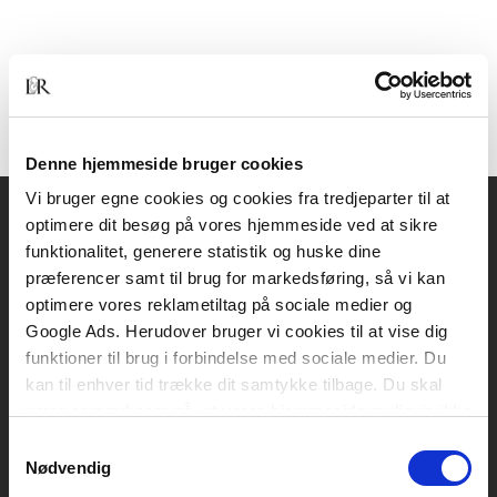
Denne hjemmeside bruger cookies
Vi bruger egne cookies og cookies fra tredjeparter til at
optimere dit besøg på vores hjemmeside ved at sikre
Akademisk Forlag
funktionalitet, generere statistik og huske dine
Vognmagergade 11
præferencer samt til brug for markedsføring, så vi kan
1120 København K
optimere vores reklametiltag på sociale medier og
Google Ads. Herudover bruger vi cookies til at vise dig
CVR 76351910
funktioner til brug i forbindelse med sociale medier. Du
kan til enhver tid trække dit samtykke tilbage. Du skal
være opmærksom på, at vores hjemmeside muligvis ikke
Kontakt kundeservice
fungerer optimalt, hvis du ikke accepterer cookies eller
Samtykkevalg
Mandag-fredag: kl. 10-15
tilbagetrækker et samtykke.
Nødvendig