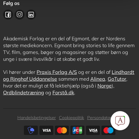
Følg os
Akademisk Forlag er en del af Egmont, der er Nordens
største mediekoncern. Egmont bring stories to life gennem
TV, film, games, bøger og magasiner og støtter børn og
unge i svære livsvilkår i at skabe et godt liv.
Vi hører under
Praxis Forlag A/S
og er en del af
Lindhardt
og Ringhof Uddannelse
sammen med
Alinea
,
GoTutor
,
hvor det er muligt at få lektiehjælp (også i
Norge
),
Ordblindetræning
og
Forstå.dk
.
Subfooter
Handelsbetingelser
Cookiepolitik
Persondatapolitik
menu
Subfooter
payment