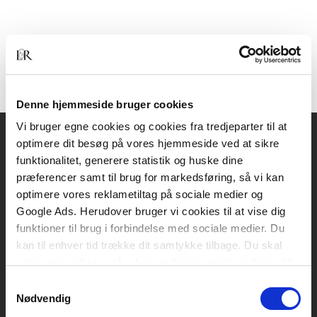
Denne hjemmeside bruger cookies
Vi bruger egne cookies og cookies fra tredjeparter til at
optimere dit besøg på vores hjemmeside ved at sikre
Akademisk Forlag
funktionalitet, generere statistik og huske dine
Vognmagergade 11
præferencer samt til brug for markedsføring, så vi kan
1120 København K
optimere vores reklametiltag på sociale medier og
Google Ads. Herudover bruger vi cookies til at vise dig
CVR 76351910
funktioner til brug i forbindelse med sociale medier. Du
kan til enhver tid trække dit samtykke tilbage. Du skal
være opmærksom på, at vores hjemmeside muligvis ikke
Kontakt kundeservice
fungerer optimalt, hvis du ikke accepterer cookies eller
Samtykkevalg
Mandag-fredag: kl. 10-15
tilbagetrækker et samtykke.
Nødvendig