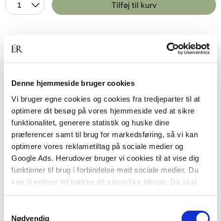
1
Tilføj til kurv
BESKRIVELSE
YDERLIGERE INFO
Anvisning 141 er udarbejdet som et hjælpemiddel
Denne hjemmeside bruger cookies
til projekterende, der skal dimensionere armerede
Vi bruger egne cookies og cookies fra tredjeparter til at
betonplader støbt på stedet. Den beskriver
optimere dit besøg på vores hjemmeside ved at sikre
fremgangsmåden ved dimensionering af
funktionalitet, generere statistik og huske dine
enkeltspændte og dobbeltspændte plader i
præferencer samt til brug for markedsføring, så vi kan
henhold til DIF's norm for betonkonstruktioner, DS
optimere vores reklametiltag på sociale medier og
411.
Google Ads. Herudover bruger vi cookies til at vise dig
funktioner til brug i forbindelse med sociale medier. Du
kan til enhver tid trække dit samtykke tilbage. Du skal
Endvidere indeholder anvisningen kurver til brug
være opmærksom på, at vores hjemmeside muligvis ikke
ved bestemmelse af dimensionsgivedende
fungerer optimalt, hvis du ikke accepterer cookies eller
momenter samt reaktioner langs en plades sider
Samtykkevalg
tilbagetrækker et samtykke.
og tabeller til bestemmelse af armeringsmængden.
Nødvendig