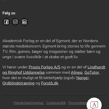
Følg os
Akademisk Forlag er en del af Egmont, der er Nordens
største mediekoncern. Egmont bring stories to life gennem
TV, film, games, bøger og magasiner og støtter børn og
unge i svære livsvilkår i at skabe et godt liv.
Vi hører under
Praxis Forlag A/S
og er en del af
Lindhardt
og Ringhof Uddannelse
sammen med
Alinea
,
GoTutor
,
hvor det er muligt at få lektiehjælp (også i
Norge
),
Ordblindetræning
og
Forstå.dk
.
Subfooter
Handelsbetingelser
Cookiepolitik
Persondatapolitik
menu