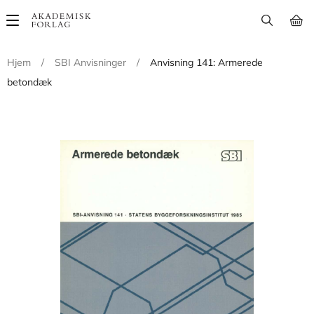
Main
navigation
Hjem
/
SBI Anvisninger
/
Anvisning 141: Armerede
betondæk