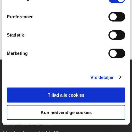
Brugen af kurver og tabeller er illustreret med
Præferencer
eksempler.
Statistik
Marketing
Vis detaljer
Akademisk Forlag
Vognmagergade 11
1120 København K
Tillad alle cookies
CVR 76351910
Kun nødvendige cookies
Kontakt kundeservice