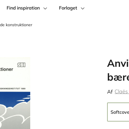
Find inspiration
Forlaget
de konstruktioner
Anvi
bære
Claës
Af
Softcov