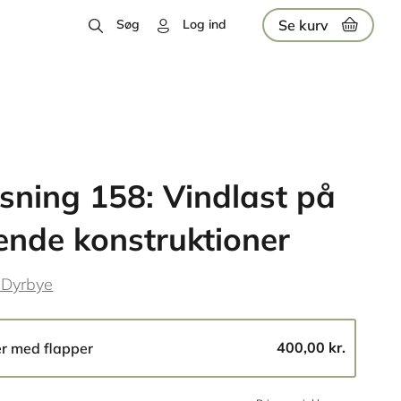
Se kurv
Søg
Log ind
sning 158: Vindlast på
nde konstruktioner
 Dyrbye
400,00 kr.
er med flapper