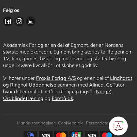
Følg os
Akademisk Forlag er en del af Egmont, der er Nordens
største mediekoncern. Egmont bring stories to life gennem
TV, film, games, bøger og magasiner og støtter børn og
unge i svære livsvilkår i at skabe et godt liv.
Vi hører under
Praxis Forlag A/S
og er en del af
Lindhardt
og Ringhof Uddannelse
sammen med
Alinea
,
GoTutor
,
hvor det er muligt at få lektiehjælp (også i
Norge
),
Ordblindetræning
og
Forstå.dk
.
Subfooter
Handelsbetingelser
Cookiepolitik
Persondatapolitik
menu
Subfooter