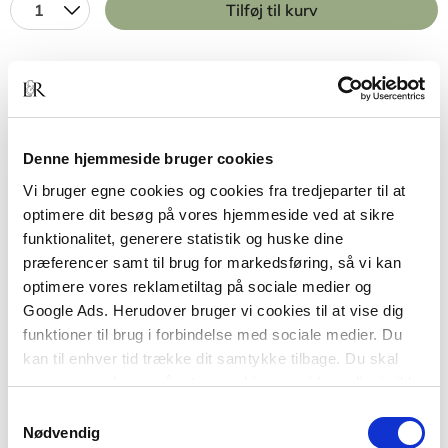
1
Tilføj til kurv
BESKRIVELSE
YDERLIGERE INFO
Anvisning 167 behandler bygningsakustik ud fra
Denne hjemmeside bruger cookies
en byggeteknisk synsvinkel. Indholdet svarer til
Vi bruger egne cookies og cookies fra tredjeparter til at
tredje del (kapitel 6-9) af SBi-anvisning 166 –
optimere dit besøg på vores hjemmeside ved at sikre
Bygningsakustik – Teori og praksis.
funktionalitet, generere statistik og huske dine
præferencer samt til brug for markedsføring, så vi kan
Udgivelsen af SBi-anvisning 167 skyldes stor
optimere vores reklametiltag på sociale medier og
efterspørgsel på de SBi-lydpjecer, der ligger til
Google Ads. Herudover bruger vi cookies til at vise dig
grund for tredje del af SBi-anvisning 166, blandt
funktioner til brug i forbindelse med sociale medier. Du
teknikere i almen byggepraksis. Da denne
kan til enhver tid trække dit samtykke tilbage. Du skal
målgruppe kan forventes at have kendskab til
være opmærksom på, at vores hjemmeside muligvis ikke
begreber og terminologier på området, er SBi-
fungerer optimalt, hvis du ikke accepterer cookies eller
Samtykkevalg
anvisning 167 beskåret for de teoretiske dele af
tilbagetrækker et samtykke.
Nødvendig
anvisning 166. For at bevare sammenhængen