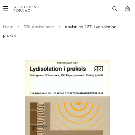
Main
navigation
Hjem
/
SBI Anvisninger
/
Anvisning 167: Lydisolation i
praksis