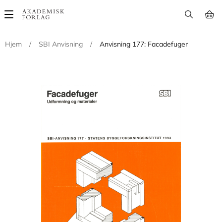
Main
navigation
Hjem
/
SBI Anvisning
/
Anvisning 177: Facadefuger