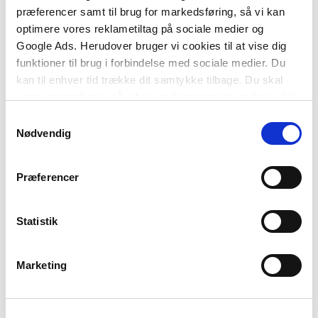
præferencer samt til brug for markedsføring, så vi kan
optimere vores reklametiltag på sociale medier og
Af samme forfatter
Google Ads. Herudover bruger vi cookies til at vise dig
funktioner til brug i forbindelse med sociale medier. Du
kan til enhver tid trække dit samtykke tilbage. Du skal
være opmærksom på, at vores hjemmeside muligvis ikke
fungerer optimalt, hvis du ikke accepterer cookies eller
Samtykkevalg
tilbagetrækker et samtykke.
Nødvendig
Præferencer
Statistik
Softcover med flapper
Anvisning 255: Afløbsinstallationer
Marketing
Erik Brandt
Hans Zachariassen