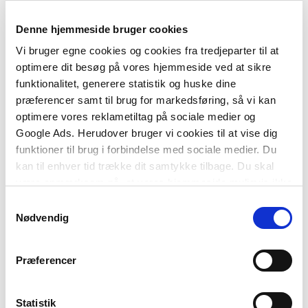
Denne hjemmeside bruger cookies
Vi bruger egne cookies og cookies fra tredjeparter til at
Softcover med flapper
optimere dit besøg på vores hjemmeside ved at sikre
Anvisning 227: Korrosion i vvs-installationer
funktionalitet, generere statistik og huske dine
Erik Brandt
præferencer samt til brug for markedsføring, så vi kan
optimere vores reklametiltag på sociale medier og
Google Ads. Herudover bruger vi cookies til at vise dig
funktioner til brug i forbindelse med sociale medier. Du
kan til enhver tid trække dit samtykke tilbage. Du skal
500,00 KR.
være opmærksom på, at vores hjemmeside muligvis ikke
fungerer optimalt, hvis du ikke accepterer cookies eller
Samtykkevalg
tilbagetrækker et samtykke.
Nødvendig
Præferencer
Statistik