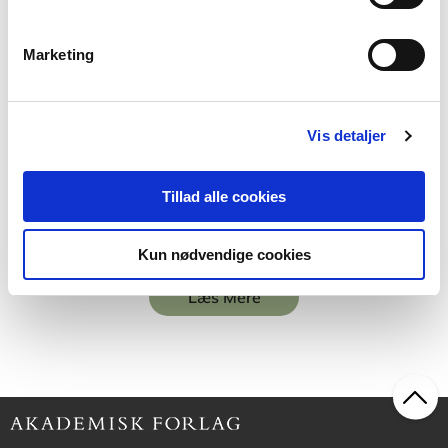
Marketing
Softcover med flapper
Anvisning 235: Vandinstallationer
Carsten Monrad
Erik Brandt
Leon Buhl
Vis detaljer
Tillad alle cookies
450,00 KR.
Kun nødvendige cookies
Læs Mere