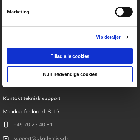
Vognmagergade 11
1120 København K
Marketing
CVR 76351910
Vis detaljer
Kontakt kundeservice
Mandag-fredag: kl. 10-15
Tillad alle cookies
+45 70 23 40 80
Kun nødvendige cookies
info@akademisk.dk
Kontakt teknisk support
Mandag-fredag: kl. 8-16
+45 70 23 40 81
support@akademisk.dk