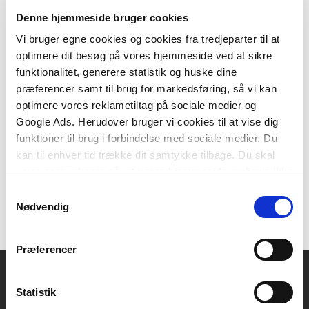
Denne hjemmeside bruger cookies
Vi bruger egne cookies og cookies fra tredjeparter til at
optimere dit besøg på vores hjemmeside ved at sikre
Flergangsbog
Flergangsbog
funktionalitet, generere statistik og huske dine
Hit med sproget
Hit med musikken
præferencer samt til brug for markedsføring, så vi kan
optimere vores reklametiltag på sociale medier og
Gitte Skyum Kjøge
Bodil Hessellund
Google Ads. Herudover bruger vi cookies til at vise dig
funktioner til brug i forbindelse med sociale medier. Du
kan til enhver tid trække dit samtykke tilbage. Du skal
være opmærksom på, at vores hjemmeside muligvis ikke
87,50 KR.
257,50 KR.
fungerer optimalt, hvis du ikke accepterer cookies eller
Samtykkevalg
tilbagetrækker et samtykke.
Nødvendig
Præferencer
Statistik
Akademisk Forlag