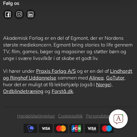
Følg os
Akademisk Forlag er en del af Egmont, der er Nordens
største mediekoncern. Egmont bring stories to life gennem
TV, film, games, bøger og magasiner og støtter børn og
unge i svære livsvilkår i at skabe et godt liv.
Vi hører under
Praxis Forlag A/S
og er en del af
Lindhardt
og Ringhof Uddannelse
sammen med
Alinea
,
GoTutor
,
hvor det er muligt at få lektiehjælp (også i
Norge
),
Ordblindetræning
og
Forstå.dk
.
Subfooter
Handelsbetingelser
Cookiepolitik
Persondatapolitik
menu
Subfooter
payment