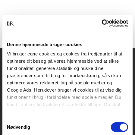
Denne hjemmeside bruger cookies
Vi bruger egne cookies og cookies fra tredjeparter til at
optimere dit besøg på vores hjemmeside ved at sikre
Akademisk Forlag
funktionalitet, generere statistik og huske dine
Vognmagergade 11
præferencer samt til brug for markedsføring, så vi kan
1120 København K
optimere vores reklametiltag på sociale medier og
Google Ads. Herudover bruger vi cookies til at vise dig
CVR 76351910
funktioner til brug i forbindelse med sociale medier. Du
kan til enhver tid trække dit samtykke tilbage. Du skal
være opmærksom på, at vores hjemmeside muligvis ikke
Kontakt kundeservice
fungerer optimalt, hvis du ikke accepterer cookies eller
Samtykkevalg
Mandag-fredag: kl. 10-15
tilbagetrækker et samtykke.
Nødvendig