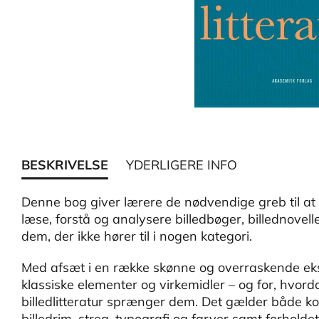
BESKRIVELSE
YDERLIGERE INFO
Denne bog giver lærere de nødvendige greb til at u
læse, forstå og analysere billedbøger, billednovell
dem, der ikke hører til i nogen kategori.
Med afsæt i en række skønne og overraskende ek
klassiske elementer og virkemidler – og for, hvor
billedlitteratur sprænger dem. Det gælder både ko
billedrim, streg, typografi og farver samt forholdet