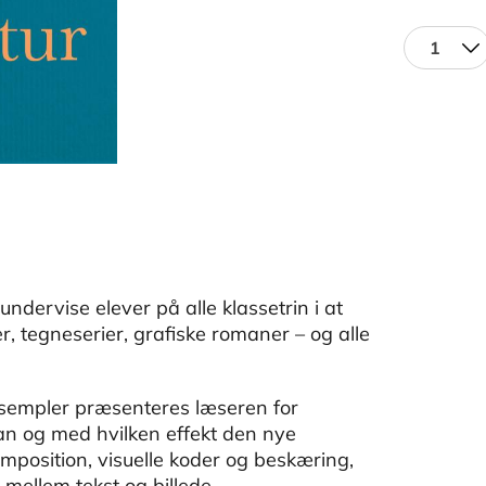
1
ndervise elever på alle klassetrin i at
er, tegneserier, grafiske romaner – og alle
sempler præsenteres læseren for
dan og med hvilken effekt den nye
mposition, visuelle koder og beskæring,
 mellem tekst og billede.