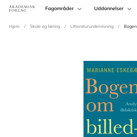
Fagområder
Uddannelser
Main
navigation
Hjem
/
Skole og læring
/
Litteraturundervisning
/
Bogen 