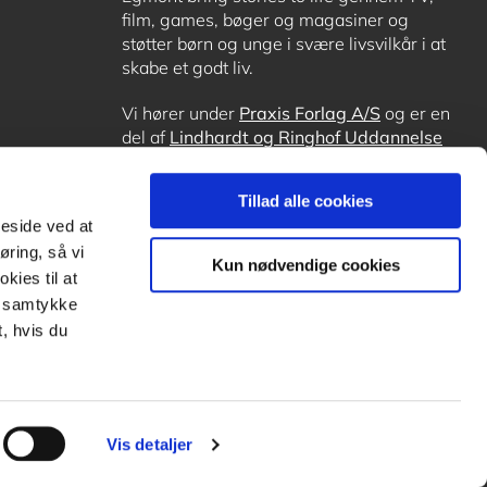
film, games, bøger og magasiner og
støtter børn og unge i svære livsvilkår i at
skabe et godt liv.
Vi hører under
Praxis Forlag A/S
og er en
del af
Lindhardt og Ringhof Uddannelse
sammen med
Alinea
,
GoTutor
, hvor det er
muligt at få lektiehjælp (også i
Norge
),
Tillad alle cookies
Ordblindetræning
og
Forstå.dk
.
meside ved at
øring, så vi
Kun nødvendige cookies
kies til at
it samtykke
, hvis du
Vis detaljer
Subfooter
payment