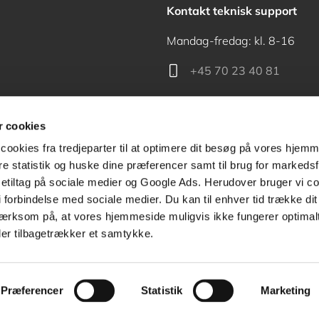
Kontakt teknisk support
Mandag-fredag: kl. 8-16
+45 70 23 40 81
support@akademisk.dk
 cookies
cookies fra tredjeparter til at optimere dit besøg på vores hjem
ere statistik og huske dine præferencer samt til brug for markedsf
tiltag på sociale medier og Google Ads. Herudover bruger vi coo
Kontakt receptionen
g i forbindelse med sociale medier. Du kan til enhver tid trække d
ærksom på, at vores hjemmeside muligvis ikke fungerer optimalt
+45 70 24 00 00
ler tilbagetrækker et samtykke.
Præferencer
Statistik
Marketing