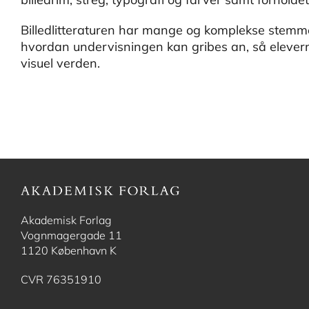
Billedlitteraturen har mange og komplekse stemme
hvordan undervisningen kan gribes an, så elevern
visuel verden.
Akademisk Forlag
Vognmagergade 11
1120 København K
CVR 76351910