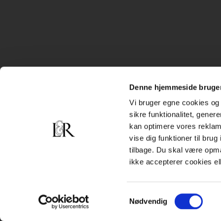
Denne hjemmeside bruger
Vi bruger egne cookies og 
sikre funktionalitet, gener
kan optimere vores reklame
vise dig funktioner til bru
tilbage. Du skal være opm
ikke accepterer cookies el
Samtykkevalg
Nødvendig
Subfooter
Handelsbetingelser
Cookiepolitik
Persondatapolitik
menu