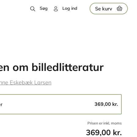
Se kurv
Søg
Log ind
n om billedlitteratur
nne Eskebæk Larsen
369,00 kr.
er
Prisen er inkl, moms
369,00 kr.