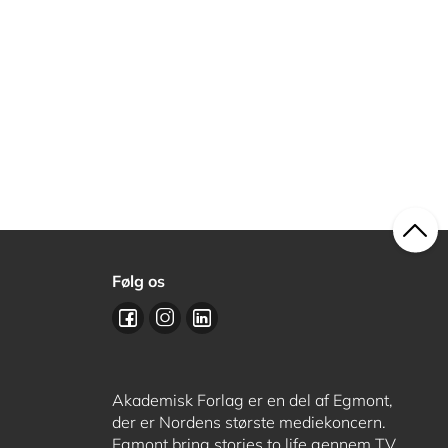
Følg os
Akademisk Forlag er en del af Egmont,
der er Nordens største mediekoncern.
Egmont bring stories to life gennem TV,