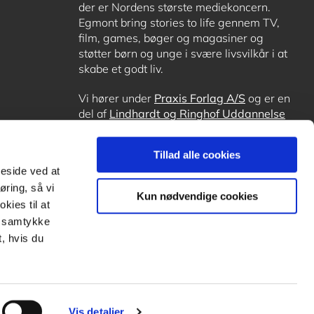
der er Nordens største mediekoncern.
Egmont bring stories to life gennem TV,
film, games, bøger og magasiner og
støtter børn og unge i svære livsvilkår i at
skabe et godt liv.
Vi hører under
Praxis Forlag A/S
og er en
del af
Lindhardt og Ringhof Uddannelse
sammen med
Alinea
,
GoTutor
, hvor det er
muligt at få lektiehjælp (også i
Norge
),
Tillad alle cookies
Ordblindetræning
og
Forstå.dk
.
meside ved at
øring, så vi
Kun nødvendige cookies
kies til at
it samtykke
, hvis du
Vis detaljer