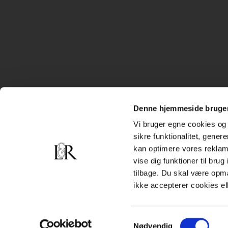
Denne hjemmeside bruger
Vi bruger egne cookies og 
sikre funktionalitet, gener
kan optimere vores reklame
vise dig funktioner til bru
tilbage. Du skal være opm
ikke accepterer cookies el
Samtykkevalg
Nødvendig