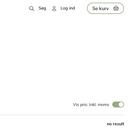
Se kurv
Søg
Log ind
Vis pris: Inkl. moms
no result