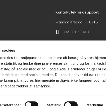
Kontakt teknisk support
Mandag-fredag: kl. 8-16
+45 70 23 40 81
support@akademisk.dk
 cookies
cookies fra tredjeparter til at optimere dit besøg på vores hjem
ere statistik og huske dine præferencer samt til brug for markedsf
tiltag på sociale medier og Google Ads. Herudover bruger vi coo
Kontakt receptionen
g i forbindelse med sociale medier. Du kan til enhver tid trække d
ærksom på, at vores hjemmeside muligvis ikke fungerer optimalt
+45 70 24 00 00
ler tilbagetrækker et samtykke.
Præferencer
Statistik
Marketing