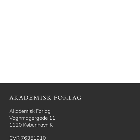
Akademisk Forlag
Vognmagergade 11
1120 København K
CVR 76351910