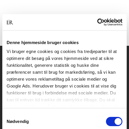
Denne hjemmeside bruger cookies
Vi bruger egne cookies og cookies fra tredjeparter til at
optimere dit besøg på vores hjemmeside ved at sikre
Akademisk Forlag
funktionalitet, generere statistik og huske dine
Vognmagergade 11
præferencer samt til brug for markedsføring, så vi kan
1120 København K
optimere vores reklametiltag på sociale medier og
Google Ads. Herudover bruger vi cookies til at vise dig
CVR 76351910
funktioner til brug i forbindelse med sociale medier. Du
kan til enhver tid trække dit samtykke tilbage. Du skal
være opmærksom på, at vores hjemmeside muligvis ikke
Kontakt kundeservice
fungerer optimalt, hvis du ikke accepterer cookies eller
Samtykkevalg
Mandag-fredag: kl. 10-15
tilbagetrækker et samtykke.
Nødvendig