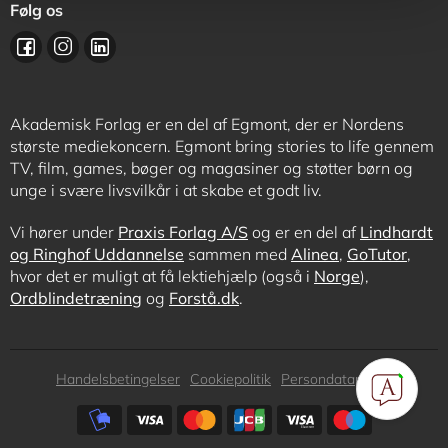
Følg os
Akademisk Forlag er en del af Egmont, der er Nordens
største mediekoncern. Egmont bring stories to life gennem
TV, film, games, bøger og magasiner og støtter børn og
unge i svære livsvilkår i at skabe et godt liv.
Vi hører under
Praxis Forlag A/S
og er en del af
Lindhardt
og Ringhof Uddannelse
sammen med
Alinea
,
GoTutor
,
hvor det er muligt at få lektiehjælp (også i
Norge
),
Ordblindetræning
og
Forstå.dk
.
Subfooter
Handelsbetingelser
Cookiepolitik
Persondatapolitik
menu
Subfooter
payment