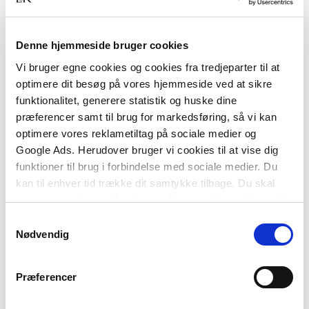
Sprogstimulering
Bente E Hagtved
Denne hjemmeside bruger cookies
Vi bruger egne cookies og cookies fra tredjeparter til at
optimere dit besøg på vores hjemmeside ved at sikre
funktionalitet, generere statistik og huske dine
450,00 KR.
præferencer samt til brug for markedsføring, så vi kan
optimere vores reklametiltag på sociale medier og
Google Ads. Herudover bruger vi cookies til at vise dig
funktioner til brug i forbindelse med sociale medier. Du
kan til enhver tid trække dit samtykke tilbage. Du skal
være opmærksom på, at vores hjemmeside muligvis ikke
fungerer optimalt, hvis du ikke accepterer cookies eller
Samtykkevalg
tilbagetrækker et samtykke.
Nødvendig
Titler i serien
Præferencer