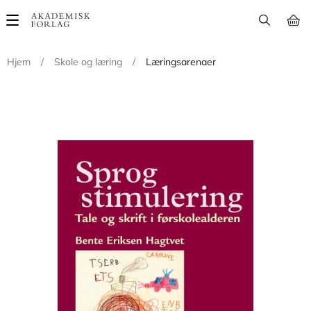
Main
navigation
Hjem
/
Skole og læring
/
Læringsarenaer