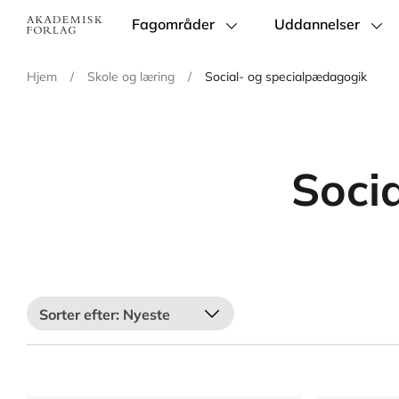
Fagområder
Uddannelser
Main
navigation
Hjem
/
Skole og læring
/
Social- og specialpædagogik
Soci
Nyeste