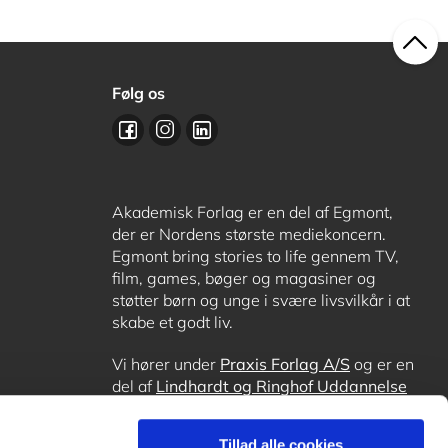
Følg os
Akademisk Forlag er en del af Egmont,
der er Nordens største mediekoncern.
Egmont bring stories to life gennem TV,
film, games, bøger og magasiner og
støtter børn og unge i svære livsvilkår i at
skabe et godt liv.
Vi hører under
Praxis Forlag A/S
og er en
del af
Lindhardt og Ringhof Uddannelse
sammen med
Alinea
,
GoTutor
, hvor det er
muligt at få lektiehjælp (også i
Norge
),
Tillad alle cookies