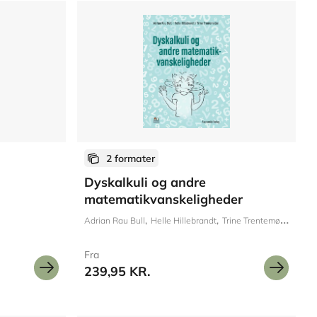
2 formater
Dyskalkuli og andre
matematikvanskeligheder
mas R.S. Albrechtsen
Karen E. Andreasen
Annie Aarup Jensen
John Polias
Sti
Adrian Rau Bull
Helle Hillebrandt
Trine Trentemøller
Fra
239,95 KR.