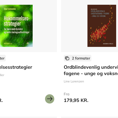
ter
2 formater
sesstrategier
Ordblindevenlig undervi
fagene - unge og voksn
ler
Line Lorenzen
Fra
R.
179,95 KR.