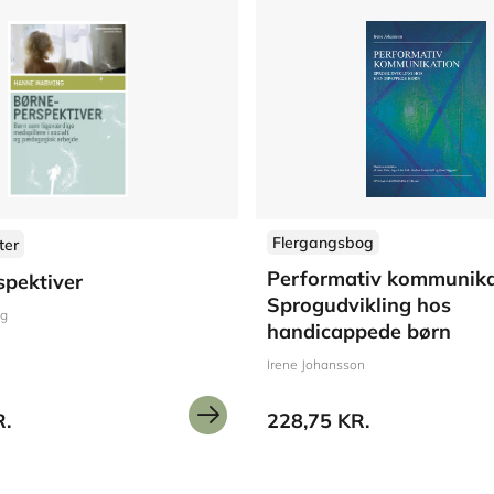
Flergangsbog
ter
Performativ kommunika
spektiver
Sprogudvikling hos
ng
handicappede børn
Irene Johansson
R.
228,75 KR.