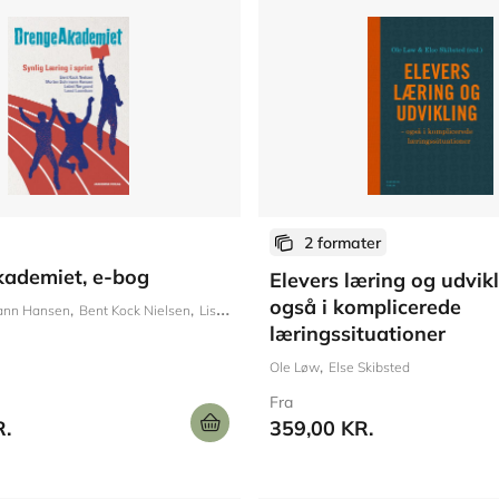
2 formater
ademiet, e-bog
Elevers læring og udvikl
også i komplicerede
ann Hansen
Bent Kock Nielsen
Lisbet Nørgaard
Laust Lauridsen
læringssituationer
Ole Løw
Else Skibsted
Fra
R.
359,00 KR.