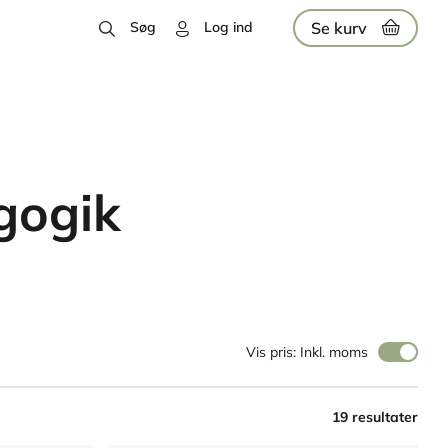
Se kurv
Søg
Log ind
gogik
Vis pris: Inkl. moms
19 resultater