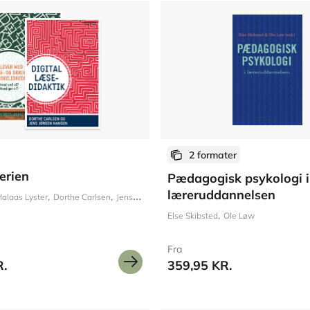
2 formater
erien
Pædagogisk psykologi i
læreruddannelsen
alaas Lyster
Dorthe Carlsen
Jens Jørgen Hansen
Michael Wahl Andersen
Tho
Else Skibsted
Ole Løw
Fra
R.
359,95 KR.