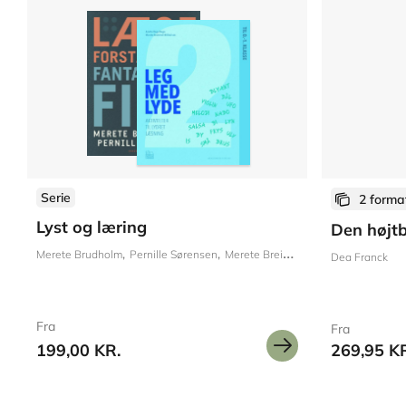
Serie
2 forma
Lyst og læring
Den højt
Merete Brudholm
Pernille Sørensen
Merete Breinholt Mikkelsen
Anette
Dea Franck
Fra
Fra
199,00 KR.
269,95 K