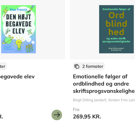
ter
2 formater
begavede elev
Emotionelle følger af
ordblindhed og andre
 Bøge Degn
Gertrud Brandt
Pernille Frost
Lene Illum
Charlotte Øhrstrøm
Chris
skriftsprogsvanskeligh
Birgit Dilling Jandorf
Kirsten Friis La
Fra
R.
269,95 KR.