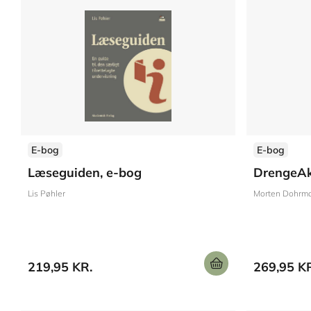
E-bog
E-bog
Læseguiden, e-bog
DrengeAk
Lis Pøhler
Morten Dohrm
219,95 KR.
269,95 K