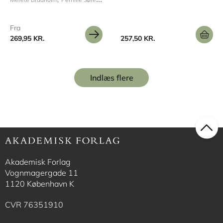
Fra
269,95 KR.
257,50 KR.
Indlæs flere
Akademisk Forlag
Vognmagergade 11
1120 København K
CVR 76351910