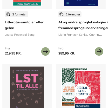
2 formater
2 formater
Litteratursamtaler efter
AI og andre sprogteknologier 
gehør
fremmedsprogsundervisninge
Louise Rosendal Bang
Maria Frantzen Sanko
Cathrine M. L. Høffner
Fra
Fra
219,95 KR.
289,95 KR.