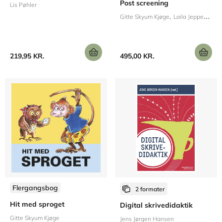
Post screening
Lis Pøhler
Gitte Skyum Kjøge
Laila Jeppesen
219,95 KR.
495,00 KR.
Flergangsbog
2 formater
Hit med sproget
Digital skrivedidaktik
Gitte Skyum Kjøge
Jens Jørgen Hansen