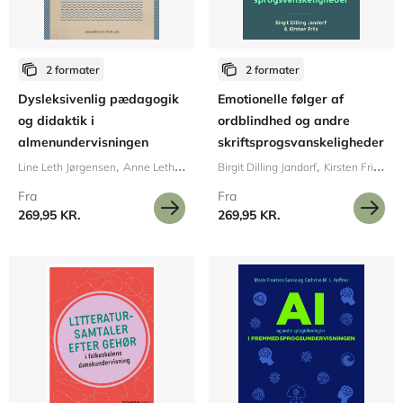
2 formater
2 formater
Dysleksivenlig pædagogik
Emotionelle følger af
og didaktik i
ordblindhed og andre
almenundervisningen
skriftsprogsvanskeligheder
Line Leth Jørgensen
Anne Leth Pedersen
Birgit Dilling Jandorf
Kirsten Friis Larsen
Fra
Fra
269,95 KR.
269,95 KR.