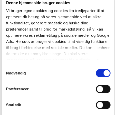
2 formater
2 formater
Denne hjemmeside bruger cookies
Læs & skriv
Sikker læsestart
Vi bruger egne cookies og cookies fra tredjeparter til at
optimere dit besøg på vores hjemmeside ved at sikre
Mette-Maria Rydén
Pernille Frost
funktionalitet, generere statistik og huske dine
præferencer samt til brug for markedsføring, så vi kan
optimere vores reklametiltag på sociale medier og Google
Fra
Fra
Ads. Herudover bruger vi cookies til at vise dig funktioner
839,95 KR.
309,95 KR.
til brug i forbindelse med sociale medier. Du kan til enhver
tid trække dit samtykke tilbage. Du skal være
opmærksom på, at vores hjemmeside muligvis ikke
fungerer optimalt, hvis du ikke accepterer cookies eller
Samtykkevalg
tilbagetrækker et samtykke.
Nødvendig
Præferencer
Statistik
Flergangsbog
2 formater