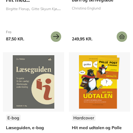
Børn og skriveglæde
Christina Englund
Birgitte Flarup
Gitte Skyum Kjøge
Bodil Hessellund
Laila Jeppesen
Fra
87,50 KR.
249,95 KR.
E-bog
Hardcover
Læseguiden, e-bog
Hit med udtalen og Palle