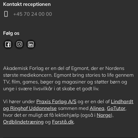
Kontakt receptionen
+45 70 24 00 00
Følg os
Akademisk Forlag er en del af Egmont, der er Nordens
største mediekoncern. Egmont bring stories to life gennem
TV, film, games, bøger og magasiner og støtter børn og
unge i svære livsvilkår i at skabe et godt liv.
Vi hører under
Praxis Forlag A/S
og er en del af
Lindhardt
og Ringhof Uddannelse
sammen med
Alinea
,
GoTutor
,
hvor det er muligt at få lektiehjælp (også i
Norge
),
Ordblindetræning
og
Forstå.dk
.