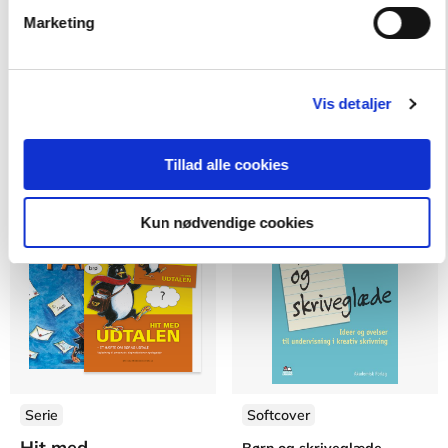
Hit med Anton
Flydende læsning i praksis
Marketing
Gitte Skyum Kjøge
Gertrud Brandt
Vis detaljer
Fra
359,95 KR.
123,75 KR.
Tillad alle cookies
Kun nødvendige cookies
Serie
Softcover
Hit med...