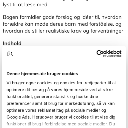
lyst til at læse med.
Bogen formidler gode forslag og idéer til, hvordan
forældre kan møde deres barn med forståelse, og
hvordan de stiller realistiske krav og forventninger.
Indhold
Bogen kommer rundt om mange
forskellige områder:
Hvad er ordblindhed?
Denne hjemmeside bruger cookies
Betydningen af tidlig indsats, skoleforløb og
Vi bruger egne cookies og cookies fra tredjeparter til at
specialundervisning
optimere dit besøg på vores hjemmeside ved at sikre
Forløbet af den normale læse- og staveudvikling
funktionalitet, generere statistik og huske dine
præferencer samt til brug for markedsføring, så vi kan
Hvordan man undgår, at lektier bliver en plage
optimere vores reklametiltag på sociale medier og
Oplysninger om ungdomsuddannelser
Google Ads. Herudover bruger vi cookies til at vise dig
funktioner til brug i forbindelse med sociale medier. Du
Svar på mange stillede spørgsmål om