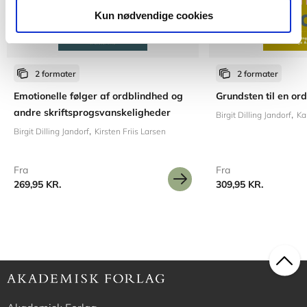
Kun nødvendige cookies
2 formater
2 formater
Emotionelle følger af ordblindhed og
Grundsten til en or
andre skriftsprogsvanskeligheder
Birgit Dilling Jandorf
Ka
Birgit Dilling Jandorf
Kirsten Friis Larsen
Fra
Fra
269,95 KR.
309,95 KR.