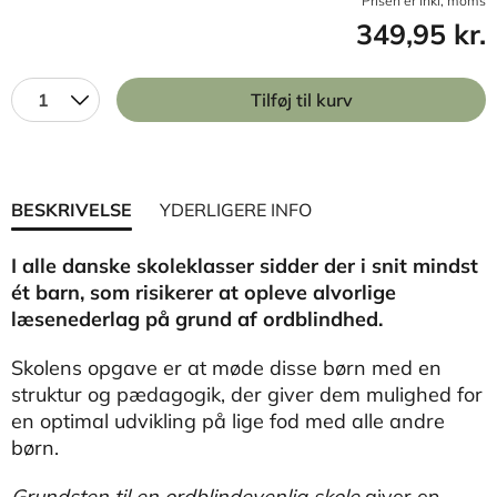
Prisen er inkl, moms
349,95 kr.
1
Tilføj til kurv
BESKRIVELSE
YDERLIGERE INFO
I alle danske skoleklasser sidder der i snit mindst
ét barn, som risikerer at opleve alvorlige
læsenederlag
på grund af ordblindhed.
Skolens opgave er at møde disse børn med en
struktur og pædagogik, der giver dem mulighed for
en optimal udvikling på lige fod med alle andre
børn.
Grundsten til en ordblindevenlig skole
giver en