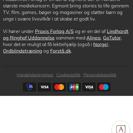
største mediekoncern. Egmont bring stories to life gennem
TV, film, games, bøger og magasiner og støtter børn og
unge i svære livsvilkår i at skabe et godt liv.
Vi hører under
Praxis Forlag A/S
og er en del af
Lindhardt
og Ringhof Uddannelse
sammen med
Alinea
,
GoTutor
,
hvor det er muligt at få lektiehjælp (også i
Norge
),
Ordblindetræning
og
Forstå.dk
.
Subfooter
Handelsbetingelser
Cookiepolitik
Persondatapolitik
menu
Subfooter
payment
options