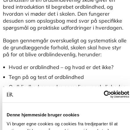
bred introduktion til begrebet ordblindhed, og
hvordan vi møder det i skolen. Den fungerer
desuden som opslagsbog med svar på specifikke
spørgsmål og praktiske udfordringer i hverdagen.
Bogen gennemgår overskueligt og systematisk alle
de grundlæggende forhold, skolen skal have styr
på for at blive ordblindevenlig, herunder:
Hvad er ordblindhed – og hvad er det ikke?
Tegn på og test af ordblindhed
Ordblindhed og andre sproglige vanskeligheder
Ordblindhed og andre indlæringsvanskeligheder
Elevplaner og individuelle handleplaner
Denne hjemmeside bruger cookies
Tilrettelæggelse af ordblindevenlig undervisning
Vi bruger egne cookies og cookies fra tredjeparter til at
Nationale test og afgangsprøver