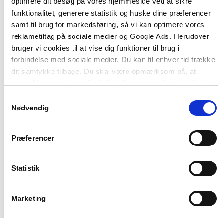
optimere dit besøg på vores hjemmeside ved at sikre
Skole-hjem-samarbejde
funktionalitet, generere statistik og huske dine præferencer
samt til brug for markedsføring, så vi kan optimere vores
Bogen henvender sig til skolens lærere, ledelse og
reklametiltag på sociale medier og Google Ads. Herudover
specialfunktioner, til skoleforvaltning samt til lærer-
bruger vi cookies til at vise dig funktioner til brug i
og pædagogstuderende.
forbindelse med sociale medier. Du kan til enhver tid trække
dit samtykke tilbage. Du skal være opmærksom på, at
vores hjemmeside muligvis ikke fungerer optimalt, hvis du
ikke accepterer cookies eller tilbagetrækker et samtykke.
Samtykkevalg
Nødvendig
Præferencer
Af samme forfatter
Statistik
Marketing