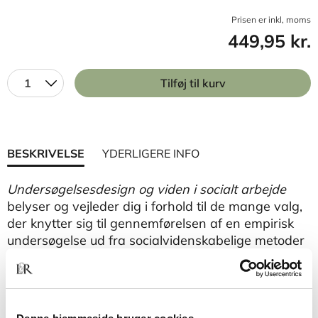
Prisen er inkl, moms
449,95 kr.
1
Tilføj til kurv
BESKRIVELSE
YDERLIGERE INFO
Undersøgelsesdesign og viden i socialt arbejde
belyser og vejleder dig i forhold til de mange valg,
der knytter sig til gennemførelsen af en empirisk
undersøgelse ud fra socialvidenskabelige metoder
og teori.Udgangspunktet er en bacheloropgave
baseret på en undersøgelse af socialt arbejde,
men bogen kan også guide og vejlede projekter
inden for andre uddannelser på UC'erne og på de