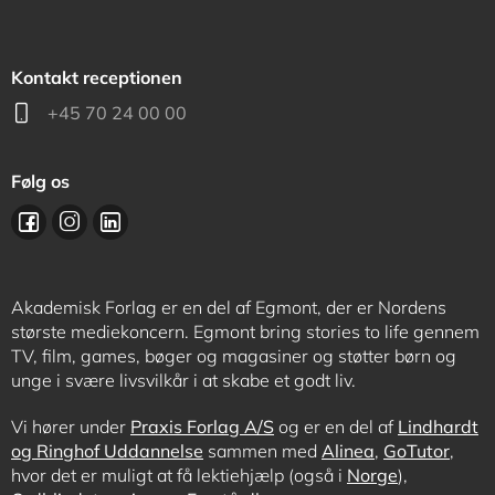
Kontakt receptionen
+45 70 24 00 00
Følg os
Akademisk Forlag er en del af Egmont, der er Nordens
største mediekoncern. Egmont bring stories to life gennem
TV, film, games, bøger og magasiner og støtter børn og
unge i svære livsvilkår i at skabe et godt liv.
Vi hører under
Praxis Forlag A/S
og er en del af
Lindhardt
og Ringhof Uddannelse
sammen med
Alinea
,
GoTutor
,
hvor det er muligt at få lektiehjælp (også i
Norge
),