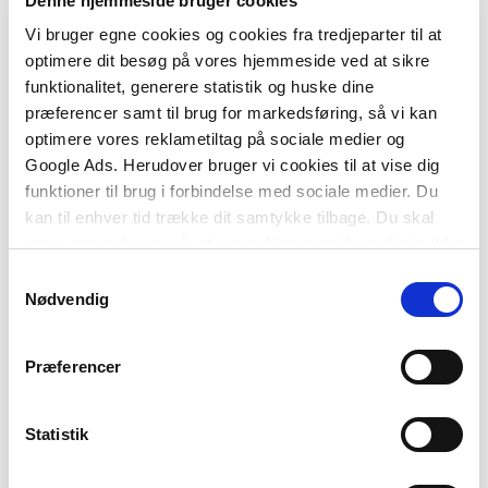
Denne hjemmeside bruger cookies
samfundsvidenskabelige universitetsuddannelser.
Vi bruger egne cookies og cookies fra tredjeparter til at
Bogen følger fra start til slut alle de trin, der må
optimere dit besøg på vores hjemmeside ved at sikre
tages, før din opgave er afsluttet. Et
funktionalitet, generere statistik og huske dine
forskningsdesign indebærer en række beslutninger
præferencer samt til brug for markedsføring, så vi kan
vedrørende bl.a. problemformulering,
optimere vores reklametiltag på sociale medier og
videnskabsteori, teorianvendelse, indsamling af
Google Ads. Herudover bruger vi cookies til at vise dig
empirisk materiale, analyse af materialet,
funktioner til brug i forbindelse med sociale medier. Du
besvarelse af opgavens spørgsmål og opgavens
kan til enhver tid trække dit samtykke tilbage. Du skal
opbygning. Bogens otte kapitler giver støtte og
være opmærksom på, at vores hjemmeside muligvis ikke
hjælp til alle disse valg i de forskellige faser af
fungerer optimalt, hvis du ikke accepterer cookies eller
Samtykkevalg
projektet og opgaveskrivningen:
tilbagetrækker et samtykke.
Nødvendig
Kapitel I Undersøgelsesdesign
Præferencer
Kapitel II Metoder og tilgange
Statistik
Kapitel III Videnskabsteori
Kapitel IV Teori og begreber