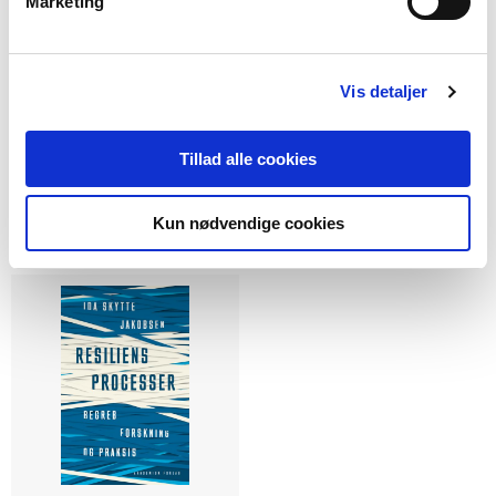
Marketing
Softcover
2 formater
Det sociales betydning for
Udviklingsstøttende
Vis detaljer
mennesker med
samtaler med børn og
sindslidelse
unge i mistrivsel
Tillad alle cookies
Benny Lihme
Birthe Elholm
Maja Natacha Haack
Lisbeth Rask
Fra
Kun nødvendige cookies
219,94 KR.
299,00 KR.