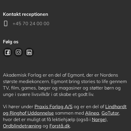
Kontakt receptionen
+45 70 24 00 00
Følg os
Akademisk Forlag er en del af Egmont, der er Nordens
største mediekoncern. Egmont bring stories to life gennem
TV, film, games, bøger og magasiner og støtter børn og
unge i svære livsvilkår i at skabe et godt liv.
Vi hører under
Praxis Forlag A/S
og er en del af
Lindhardt
og Ringhof Uddannelse
sammen med
Alinea
,
GoTutor
,
hvor det er muligt at få lektiehjælp (også i
Norge
),
Ordblindetræning
og
Forstå.dk
.