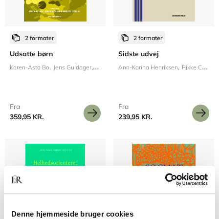
2 formater
2 formater
Udsatte børn
Sidste udvej
Karen-Asta Bo
Jens Guldager
Birgitte Zeeberg
Ann-Karina Henriksen
Rikke Cecilie Bjerrum Refsgård
Fra
Fra
359,95 KR.
239,95 KR.
Denne hjemmeside bruger cookies