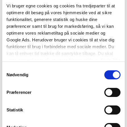
Vi bruger egne cookies og cookies fra tredjeparter til at
optimere dit besøg på vores hjemmeside ved at sikre
2 formater
2 formater
funktionalitet, generere statistik og huske dine
Helhedsorienteret socialt
Socialt arbejde
præferencer samt til brug for markedsføring, så vi kan
arbejde med udsatte
optimere vores reklametiltag på sociale medier og
Jens Guldager
Marianne Skytte
familier
Google Ads. Herudover bruger vi cookies til at vise dig
funktioner til brug i forbindelse med sociale medier. Du
Anne Marie Villumsen
kan til enhver tid trække dit samtykke tilbage. Du skal
Fra
Fra
være opmærksom på, at vores hjemmeside muligvis ikke
309,95 KR.
405,00 KR.
fungerer optimalt, hvis du ikke accepterer cookies eller
Samtykkevalg
tilbagetrækker et samtykke.
Nødvendig
Præferencer
Statistik