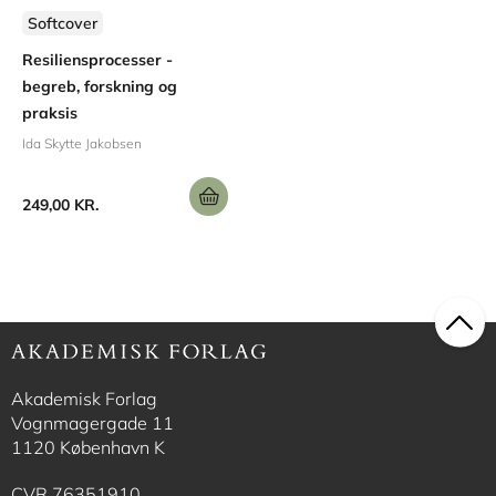
Softcover
Resiliensprocesser -
begreb, forskning og
praksis
Ida Skytte Jakobsen
249,00 KR.
Akademisk Forlag
Vognmagergade 11
1120 København K
CVR 76351910