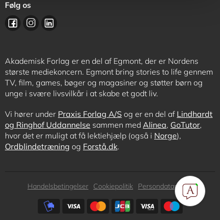
Følg os
Akademisk Forlag er en del af Egmont, der er Nordens
største mediekoncern. Egmont bring stories to life gennem
TV, film, games, bøger og magasiner og støtter børn og
unge i svære livsvilkår i at skabe et godt liv.
Vi hører under
Praxis Forlag A/S
og er en del af
Lindhardt
og Ringhof Uddannelse
sammen med
Alinea
,
GoTutor
,
hvor det er muligt at få lektiehjælp (også i
Norge
),
Ordblindetræning
og
Forstå.dk
.
Subfooter
Handelsbetingelser
Cookiepolitik
Persondatapolitik
menu
Subfooter
payment