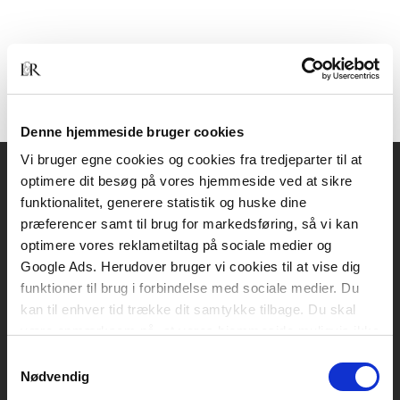
Denne hjemmeside bruger cookies
Vi bruger egne cookies og cookies fra tredjeparter til at
optimere dit besøg på vores hjemmeside ved at sikre
Akademisk Forlag
funktionalitet, generere statistik og huske dine
Vognmagergade 11
præferencer samt til brug for markedsføring, så vi kan
1120 København K
optimere vores reklametiltag på sociale medier og
Google Ads. Herudover bruger vi cookies til at vise dig
CVR 76351910
funktioner til brug i forbindelse med sociale medier. Du
kan til enhver tid trække dit samtykke tilbage. Du skal
være opmærksom på, at vores hjemmeside muligvis ikke
Kontakt kundeservice
fungerer optimalt, hvis du ikke accepterer cookies eller
Samtykkevalg
Mandag-fredag: kl. 10-15
tilbagetrækker et samtykke.
Nødvendig