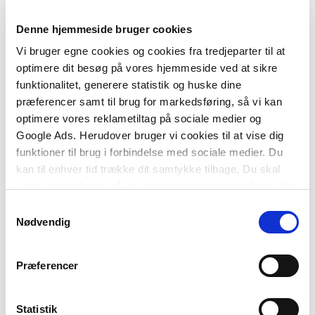
sundhedsfaglige, fødevareteknologiske,
laboratorietekniske og procesteknologiske område
Denne hjemmeside bruger cookies
samt mindre produktioner/virksomheder, der
Vi bruger egne cookies og cookies fra tredjeparter til at
arbejder med mikrobiologi. Bogen kan også
optimere dit besøg på vores hjemmeside ved at sikre
anvendes til temaundervisning i fx biologi eller
funktionalitet, generere statistik og huske dine
bioteknologi i gymnasiet. Desuden kan den
præferencer samt til brug for markedsføring, så vi kan
benyttes som opslagsværk for særligt
optimere vores reklametiltag på sociale medier og
mikrobiologiinteresserede. Endelig kan mindre
Google Ads. Herudover bruger vi cookies til at vise dig
fødevarevirksomheder have gavn af kapitlerne om
funktioner til brug i forbindelse med sociale medier. Du
hygiejne, egenkontrol og fødevaresikkerhed.
kan til enhver tid trække dit samtykke tilbage. Du skal
Denne 5. udgave er ajourført og grundigt revideret.
være opmærksom på, at vores hjemmeside muligvis ikke
Der er blandt andet tilføjet afsnit om biofilm og
fungerer optimalt, hvis du ikke accepterer cookies eller
Samtykkevalg
tarmbakterier. Desuden er kapitlerne om
tilbagetrækker et samtykke.
Nødvendig
fødevaresikkerhed blevet udvidet, således at de
kan bruges som opslagsværk af
Præferencer
fødevarevirksomheder. Endelig er bogen blevet
opdateret med et helt nyt layout.
Statistik