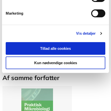
For at tilgå bogens ekstramateriale skal du have
en bruger på online.praxis.dk og benytte følgende
link:
https://master.praxis.dk/course/view.php?
Marketing
id=22421
Vis detaljer
Tillad alle cookies
Kun nødvendige cookies
Af samme forfatter